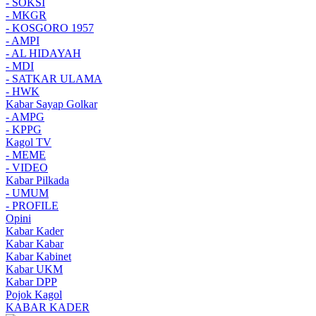
- SOKSI
- MKGR
- KOSGORO 1957
- AMPI
- AL HIDAYAH
- MDI
- SATKAR ULAMA
- HWK
Kabar Sayap Golkar
- AMPG
- KPPG
Kagol TV
- MEME
- VIDEO
Kabar Pilkada
- UMUM
- PROFILE
Opini
Kabar Kader
Kabar Kabar
Kabar Kabinet
Kabar UKM
Kabar DPP
Pojok Kagol
KABAR KADER