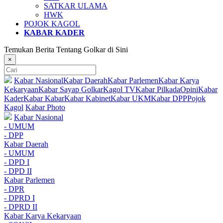
SATKAR ULAMA
HWK
POJOK KAGOL
KABAR KADER
Temukan Berita Tentang Golkar di Sini
×
Kabar Nasional
Kabar Daerah
Kabar Parlemen
Kabar Karya
Kekaryaan
Kabar Sayap Golkar
Kagol TV
Kabar Pilkada
Opini
Kabar
Kader
Kabar Kabar
Kabar Kabinet
Kabar UKM
Kabar DPP
Pojok
Kagol
Kabar Photo
Kabar Nasional
- UMUM
- DPP
Kabar Daerah
- UMUM
- DPD I
- DPD II
Kabar Parlemen
- DPR
- DPRD I
- DPRD II
Kabar Karya Kekaryaan