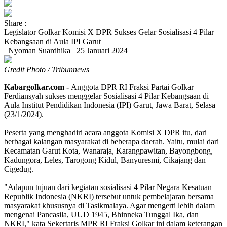
Share :
Legislator Golkar Komisi X DPR Sukses Gelar Sosialisasi 4 Pilar
Kebangsaan di Aula IPI Garut
Nyoman Suardhika
25 Januari 2024
Gredit Photo / Tribunnews
Kabargolkar.com -
Anggota DPR RI Fraksi Partai Golkar
Ferdiansyah sukses menggelar Sosialisasi 4 Pilar Kebangsaan di
Aula Institut Pendidikan Indonesia (IPI) Garut, Jawa Barat, Selasa
(23/1/2024).
Peserta yang menghadiri acara anggota Komisi X DPR itu, dari
berbagai kalangan masyarakat di beberapa daerah. Yaitu, mulai dari
Kecamatan Garut Kota, Wanaraja, Karangpawitan, Bayongbong,
Kadungora, Leles, Tarogong Kidul, Banyuresmi, Cikajang dan
Cigedug.
"Adapun tujuan dari kegiatan sosialisasi 4 Pilar Negara Kesatuan
Republik Indonesia (NKRI) tersebut untuk pembelajaran bersama
masyarakat khususnya di Tasikmalaya. Agar mengerti lebih dalam
mengenai Pancasila, UUD 1945, Bhinneka Tunggal Ika, dan
NKRI," kata Sekertaris MPR RI Fraksi Golkar ini dalam keterangan