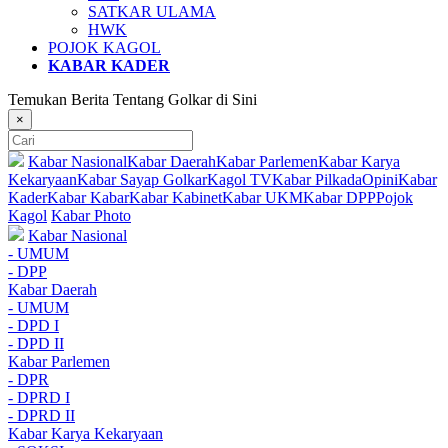
SATKAR ULAMA
HWK
POJOK KAGOL
KABAR KADER
Temukan Berita Tentang Golkar di Sini
×
Kabar Nasional
Kabar Daerah
Kabar Parlemen
Kabar Karya
Kekaryaan
Kabar Sayap Golkar
Kagol TV
Kabar Pilkada
Opini
Kabar
Kader
Kabar Kabar
Kabar Kabinet
Kabar UKM
Kabar DPP
Pojok
Kagol
Kabar Photo
Kabar Nasional
- UMUM
- DPP
Kabar Daerah
- UMUM
- DPD I
- DPD II
Kabar Parlemen
- DPR
- DPRD I
- DPRD II
Kabar Karya Kekaryaan