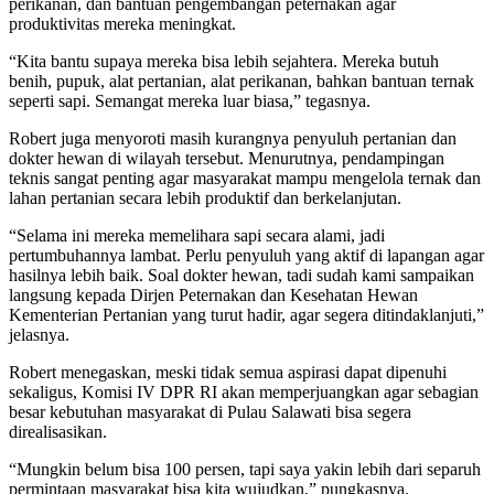
perikanan, dan bantuan pengembangan peternakan agar
produktivitas mereka meningkat.
“Kita bantu supaya mereka bisa lebih sejahtera. Mereka butuh
benih, pupuk, alat pertanian, alat perikanan, bahkan bantuan ternak
seperti sapi. Semangat mereka luar biasa,” tegasnya.
Robert juga menyoroti masih kurangnya penyuluh pertanian dan
dokter hewan di wilayah tersebut. Menurutnya, pendampingan
teknis sangat penting agar masyarakat mampu mengelola ternak dan
lahan pertanian secara lebih produktif dan berkelanjutan.
“Selama ini mereka memelihara sapi secara alami, jadi
pertumbuhannya lambat. Perlu penyuluh yang aktif di lapangan agar
hasilnya lebih baik. Soal dokter hewan, tadi sudah kami sampaikan
langsung kepada Dirjen Peternakan dan Kesehatan Hewan
Kementerian Pertanian yang turut hadir, agar segera ditindaklanjuti,”
jelasnya.
Robert menegaskan, meski tidak semua aspirasi dapat dipenuhi
sekaligus, Komisi IV DPR RI akan memperjuangkan agar sebagian
besar kebutuhan masyarakat di Pulau Salawati bisa segera
direalisasikan.
“Mungkin belum bisa 100 persen, tapi saya yakin lebih dari separuh
permintaan masyarakat bisa kita wujudkan,” pungkasnya.