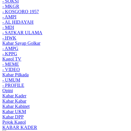
- SOKSI
- MKGR
- KOSGORO 1957
- AMPI
- AL HIDAYAH
- MDI
- SATKAR ULAMA
- HWK
Kabar Sayap Golkar
- AMPG
- KPPG
Kagol TV
- MEME
- VIDEO
Kabar Pilkada
- UMUM
- PROFILE
Opini
Kabar Kader
Kabar Kabar
Kabar Kabinet
Kabar UKM
Kabar DPP
Pojok Kagol
KABAR KADER