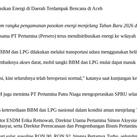
busikan Energi di Daerah Terdampak Bencana di Aceh
am rangka pengamanan pasokan energi menjelang Tahun Baru 2026 di 
sama PT Pertamina (Persero) terus mendistribusikan energi ke wilay
n BBM dan LPG dilakukan melalui transportasi udara menggunakan helik
membaiknya akses darat, mobil tangki BBM dan LPG mulai dapat masuk s
i, kini seluruhnya telah beroperasi normal," katanya saat kunjungan
juga meminta PT Pertamina Patra Niaga mengoperasikan SPBU selama 
n ketersediaan BBM dan LPG nasional dalam kondisi aman menjelang
tor ESDM Erika Retnowati, Direktur Utama Pertamina Simon Aloysius Ma
asyar, serta Direktur Perencanaan dan Pengembangan Bisnis Pertamin
i solar, gasoline RON 90, RON 92, hingga Pertamax Turbo, seluruh