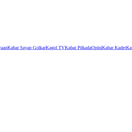
yaan
Kabar Sayap Golkar
Kagol TV
Kabar Pilkada
Opini
Kabar Kader
Ka