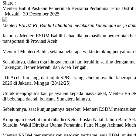
Share :
Menteri Bahlil Pastikan Pemerintah Bersama Pertamina Terus Distri
Muzaki
30 Desember 2025
Menteri ESDM RI, Bahlil Lahadalia melakukan kunjungan kerja dal
Jakarta - Menteri ESDM Bahlil Lahadalia memastikan pemerintah ber
transportasi di Provinsi Aceh.
Menurut Menteri Bahlil, selama beberapa waktu terakhir, penyalura
Selanjutnya, dalam tiga hingga empat hari terakhir, seiring dengan 
Takengon, Bener Meriah, dan Aceh Tengah.
"Di Aceh Tamiang, dari tujuh SPBU yang sebelumnya tidak beroperas
2026 di Jakarta, Minggu (28/12/25).
Untuk mengoptimalkan pelayanan kepada masyarakat, Menteri ESDM 
di beberapa daerah bencana Sumatera lainnya.
Sebelumnya, saat kunjungannya tersebut, Menteri ESDM memastika
Kunjungan tersebut turut dihadiri Ketua Posko Natal-Tahun Baru Sek
Suardin, Wakil Direktur Utama Pertamina Patra Niaga Achmad Mucht
Menteri ESDM menyampaikan pasokan berbagai jenis BBM, mulai dar