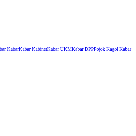
bar Kabar
Kabar Kabinet
Kabar UKM
Kabar DPP
Pojok Kagol
Kabar