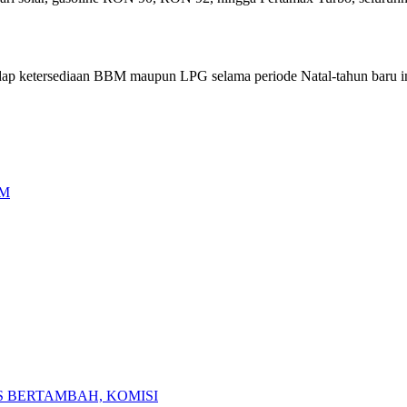
hadap ketersediaan BBM maupun LPG selama periode Natal-tahun baru in
BM
 BERTAMBAH, KOMISI