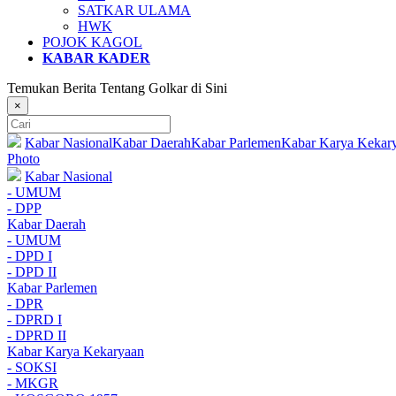
SATKAR ULAMA
HWK
POJOK KAGOL
KABAR KADER
Temukan Berita Tentang Golkar di Sini
×
Kabar Nasional
Kabar Daerah
Kabar Parlemen
Kabar Karya Kekar
Photo
Kabar Nasional
- UMUM
- DPP
Kabar Daerah
- UMUM
- DPD I
- DPD II
Kabar Parlemen
- DPR
- DPRD I
- DPRD II
Kabar Karya Kekaryaan
- SOKSI
- MKGR