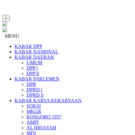
×
MENU
KABAR DPP
KABAR NASIONAL
KABAR DAERAH
UMUM
DPP l
DPP ll
KABAR PARLEMEN
DPR
DPRD l
DPRD ll
KABAR KARYA KEKARYAAN
SOKSI
MKGR
KOSGORO 1957
AMPI
AL HIDAYAH
MDI