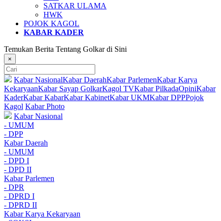
SATKAR ULAMA
HWK
POJOK KAGOL
KABAR KADER
Temukan Berita Tentang Golkar di Sini
×
Kabar Nasional
Kabar Daerah
Kabar Parlemen
Kabar Karya
Kekaryaan
Kabar Sayap Golkar
Kagol TV
Kabar Pilkada
Opini
Kabar
Kader
Kabar Kabar
Kabar Kabinet
Kabar UKM
Kabar DPP
Pojok
Kagol
Kabar Photo
Kabar Nasional
- UMUM
- DPP
Kabar Daerah
- UMUM
- DPD I
- DPD II
Kabar Parlemen
- DPR
- DPRD I
- DPRD II
Kabar Karya Kekaryaan