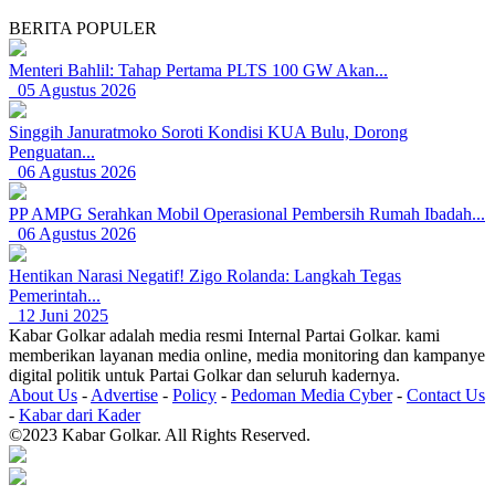
BERITA POPULER
Menteri Bahlil: Tahap Pertama PLTS 100 GW Akan...
05 Agustus 2026
Singgih Januratmoko Soroti Kondisi KUA Bulu, Dorong
Penguatan...
06 Agustus 2026
PP AMPG Serahkan Mobil Operasional Pembersih Rumah Ibadah...
06 Agustus 2026
Hentikan Narasi Negatif! Zigo Rolanda: Langkah Tegas
Pemerintah...
12 Juni 2025
Kabar Golkar adalah media resmi Internal Partai Golkar. kami
memberikan layanan media online, media monitoring dan kampanye
digital politik untuk Partai Golkar dan seluruh kadernya.
About Us
-
Advertise
-
Policy
-
Pedoman Media Cyber
-
Contact Us
-
Kabar dari Kader
©2023 Kabar Golkar. All Rights Reserved.