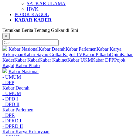
SATKAR ULAMA
HWK
POJOK KAGOL
KABAR KADER
Temukan Berita Tentang Golkar di Sini
×
Kabar Nasional
Kabar Daerah
Kabar Parlemen
Kabar Karya
Kekaryaan
Kabar Sayap Golkar
Kagol TV
Kabar Pilkada
Opini
Kabar
Kader
Kabar Kabar
Kabar Kabinet
Kabar UKM
Kabar DPP
Pojok
Kagol
Kabar Photo
Kabar Nasional
- UMUM
- DPP
Kabar Daerah
- UMUM
- DPD I
- DPD II
Kabar Parlemen
- DPR
- DPRD I
- DPRD II
Kabar Karya Kekaryaan