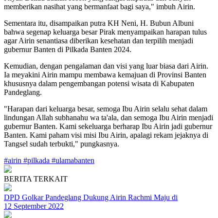
memberikan nasihat yang bermanfaat bagi saya," imbuh Airin.
Sementara itu, disampaikan putra KH Neni, H. Bubun Albuni
bahwa segenap keluarga besar Pirak menyampaikan harapan tulus
agar Airin senantiasa diberikan kesehatan dan terpilih menjadi
gubernur Banten di Pilkada Banten 2024.
Kemudian, dengan pengalaman dan visi yang luar biasa dari Airin.
Ia meyakini Airin mampu membawa kemajuan di Provinsi Banten
khususnya dalam pengembangan potensi wisata di Kabupaten
Pandeglang.
"Harapan dari keluarga besar, semoga Ibu Airin selalu sehat dalam
lindungan Allah subhanahu wa ta'ala, dan semoga Ibu Airin menjadi
gubernur Banten. Kami sekeluarga berharap Ibu Airin jadi gubernur
Banten. Kami paham visi misi Ibu Airin, apalagi rekam jejaknya di
Tangsel sudah terbukti," pungkasnya.
#airin
#pilkada
#ulamabanten
BERITA TERKAIT
DPD Golkar Pandeglang Dukung Airin Rachmi Maju di
12 September 2022