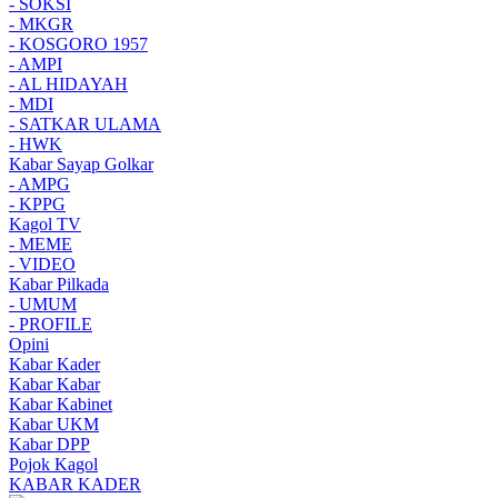
- SOKSI
- MKGR
- KOSGORO 1957
- AMPI
- AL HIDAYAH
- MDI
- SATKAR ULAMA
- HWK
Kabar Sayap Golkar
- AMPG
- KPPG
Kagol TV
- MEME
- VIDEO
Kabar Pilkada
- UMUM
- PROFILE
Opini
Kabar Kader
Kabar Kabar
Kabar Kabinet
Kabar UKM
Kabar DPP
Pojok Kagol
KABAR KADER