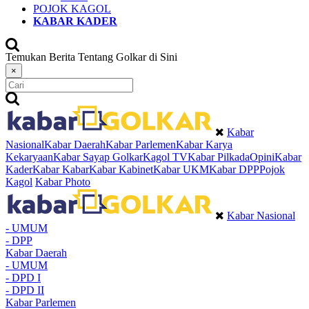
POJOK KAGOL
KABAR KADER
Temukan Berita Tentang Golkar di Sini
×
Kabar
Nasional
Kabar Daerah
Kabar Parlemen
Kabar Karya
Kekaryaan
Kabar Sayap Golkar
Kagol TV
Kabar Pilkada
Opini
Kabar
Kader
Kabar Kabar
Kabar Kabinet
Kabar UKM
Kabar DPP
Pojok
Kagol
Kabar Photo
Kabar Nasional
- UMUM
- DPP
Kabar Daerah
- UMUM
- DPD I
- DPD II
Kabar Parlemen