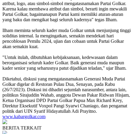
atribut, logo, atau simbol-simbol mengatasnamakan Partai Golkar.
Karena kalau membawa atribut dan simbol, berarti ingin mewakili
Partai Golkar, bagaimanapun Partai kami memiliki aturan-aturan
yang baku dan mengikat bagi seluruh kadernya" tegas Ilham.
Ilham meminta seluruh kader muda Golkar untuk menjunjung tinggi
soliditas internal. Ia mengingatkan, semakin mendekati hari
pencoblosan Pemilu 2024, ujian dan cobaan untuk Partai Golkar
akan semakin kuat.
"Untuk itulah, dibutuhkan kebijaksanaan, kedewasaan dalam
berorganisasi seluruh kader Golkar. Baik generasi muda maupun
kader senior yang seharusnya patut dijadikan teladan," ujar Ilham.
Diketahui, diskusi yang mengatasnamakan Generasi Muda Partai
Golkar digelar di Restoran Pulau Dua, Senayan, pada Rabu
(26/7/2023). Diskusi ini dihadiri sejumlah narasumber, antara lain,
politikus Sirajuddin Wahab, anggota Dewan Pakar Ridwan Hisjam,
Ketua Organisasi DPD Partai Golkar Papua Max Richard Krey,
Direktur Eksekutif Voxpol Pangi Syarwi Chaniago, dan pengamat
politik dari UIN Syarif Hidayatullah Adi Prayitno.
www.kabargolkar.com
BERITA TERKAIT