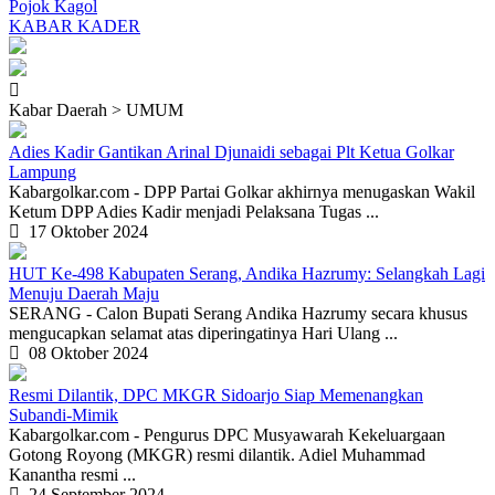
Pojok Kagol
KABAR KADER
Kabar Daerah > UMUM
Adies Kadir Gantikan Arinal Djunaidi sebagai Plt Ketua Golkar
Lampung
Kabargolkar.com - DPP Partai Golkar akhirnya menugaskan Wakil
Ketum DPP Adies Kadir menjadi Pelaksana Tugas ...
17 Oktober 2024
HUT Ke-498 Kabupaten Serang, Andika Hazrumy: Selangkah Lagi
Menuju Daerah Maju
SERANG - Calon Bupati Serang Andika Hazrumy secara khusus
mengucapkan selamat atas diperingatinya Hari Ulang ...
08 Oktober 2024
Resmi Dilantik, DPC MKGR Sidoarjo Siap Memenangkan
Subandi-Mimik
Kabargolkar.com - Pengurus DPC Musyawarah Kekeluargaan
Gotong Royong (MKGR) resmi dilantik. Adiel Muhammad
Kanantha resmi ...
24 September 2024