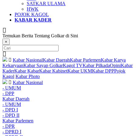
SATKAR ULAMA
HWK
POJOK KAGOL
KABAR KADER
Temukan Berita Tentang Golkar di Sini
×
Kabar Nasional
Kabar Daerah
Kabar Parlemen
Kabar Karya
Kekaryaan
Kabar Sayap Golkar
Kagol TV
Kabar Pilkada
Opini
Kabar
Kader
Kabar Kabar
Kabar Kabinet
Kabar UKM
Kabar DPP
Pojok
Kagol
Kabar Photo
Kabar Nasional
- UMUM
- DPP
Kabar Daerah
- UMUM
- DPD I
- DPD II
Kabar Parlemen
- DPR
- DPRD I