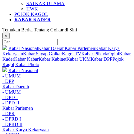
SATKAR ULAMA
HWK
POJOK KAGOL
KABAR KADER
Temukan Berita Tentang Golkar di Sini
×
Kabar Nasional
Kabar Daerah
Kabar Parlemen
Kabar Karya
Kekaryaan
Kabar Sayap Golkar
Kagol TV
Kabar Pilkada
Opini
Kabar
Kader
Kabar Kabar
Kabar Kabinet
Kabar UKM
Kabar DPP
Pojok
Kagol
Kabar Photo
Kabar Nasional
- UMUM
- DPP
Kabar Daerah
- UMUM
- DPD I
- DPD II
Kabar Parlemen
- DPR
- DPRD I
- DPRD II
Kabar Karya Kekaryaan