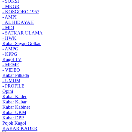
- SOKSI
- MKGR
- KOSGORO 1957
- AMPI
- AL HIDAYAH
- MDI
- SATKAR ULAMA
- HWK
Kabar Sayap Golkar
- AMPG
- KPPG
Kagol TV
- MEME
- VIDEO
Kabar Pilkada
- UMUM
- PROFILE
Opini
Kabar Kader
Kabar Kabar
Kabar Kabinet
Kabar UKM
Kabar DPP
Pojok Kagol
KABAR KADER