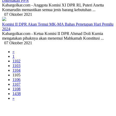
Dikenakan PPN
Kabargolkar.com - Anggota Komisi XI DPR RI, Puteri Anetta
Komarudin memastikan semua jenis barang kebutuhan ...
07 Oktober 2021
Komisi II DPR Akan Temui MK-MA Bahas Penetapan Hari Pemilu
2024
Kabargolkar.com - Ketua Komisi II DPR Ahmad Doli Kurnia
mengatakan pihaknya akan menemui Mahkamah Konstitusi ...
07 Oktober 2021
«
1
1102
1103
1104
1105
1106
1107
1108
1438
»