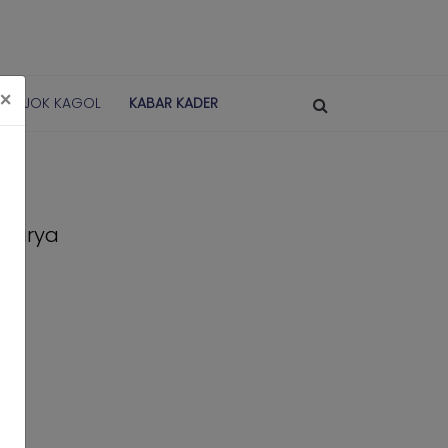
×
POJOK KAGOL
KABAR KADER
 Karya
ri