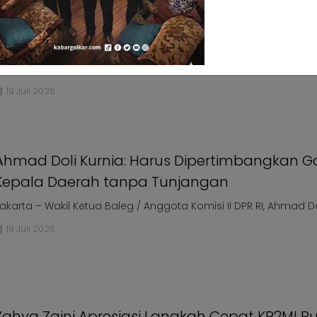
Sari Yuliati: Proyek LNG Masela Tonggak Baru
Kedaulatan Energi Nasional
akarta – Wakil Ketua DPR RI Koordinator Bidang Ekonomi dan 
ari Yuliati, menilai ...
19 Juli 2026
Ahmad Doli Kurnia: Harus Dipertimbangkan Ga
Kepala Daerah tanpa Tunjangan
akarta – Wakil Ketua Baleg / Anggota Komisi II DPR RI, Ahmad Doli
19 Juli 2026
Yahya Zaini Apresiasi Langkah Cepat KP2MI P