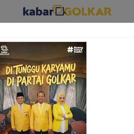
ABAR DAERAH
KABAR PARLEMEN
KABAR KARYA KEKARYAAN
Ranny Fahd Arafiq Usulkan Korban PHK Padat
Jadi Prioritas Utama Pelatihan Kerja Luar Nege
AKARTA – Gelombang Pemutusan Hubungan Kerja (PHK) yang
embayangi sektor industri padat karya nasional ...
20 Juli 2026