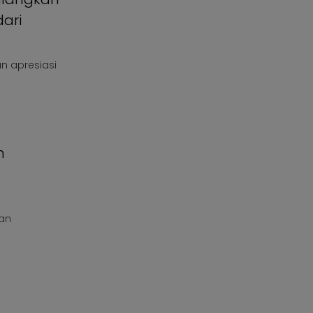
ari
n apresiasi
n
dan