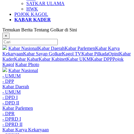
SATKAR ULAMA
HWK
POJOK KAGOL
KABAR KADER
Temukan Berita Tentang Golkar di Sini
×
Kabar Nasional
Kabar Daerah
Kabar Parlemen
Kabar Karya
Kekaryaan
Kabar Sayap Golkar
Kagol TV
Kabar Pilkada
Opini
Kabar
Kader
Kabar Kabar
Kabar Kabinet
Kabar UKM
Kabar DPP
Pojok
Kagol
Kabar Photo
Kabar Nasional
- UMUM
- DPP
Kabar Daerah
- UMUM
- DPD I
- DPD II
Kabar Parlemen
- DPR
- DPRD I
- DPRD II
Kabar Karya Kekaryaan