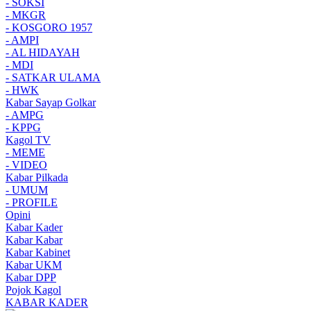
- SOKSI
- MKGR
- KOSGORO 1957
- AMPI
- AL HIDAYAH
- MDI
- SATKAR ULAMA
- HWK
Kabar Sayap Golkar
- AMPG
- KPPG
Kagol TV
- MEME
- VIDEO
Kabar Pilkada
- UMUM
- PROFILE
Opini
Kabar Kader
Kabar Kabar
Kabar Kabinet
Kabar UKM
Kabar DPP
Pojok Kagol
KABAR KADER