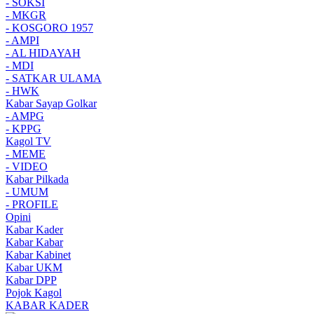
- SOKSI
- MKGR
- KOSGORO 1957
- AMPI
- AL HIDAYAH
- MDI
- SATKAR ULAMA
- HWK
Kabar Sayap Golkar
- AMPG
- KPPG
Kagol TV
- MEME
- VIDEO
Kabar Pilkada
- UMUM
- PROFILE
Opini
Kabar Kader
Kabar Kabar
Kabar Kabinet
Kabar UKM
Kabar DPP
Pojok Kagol
KABAR KADER