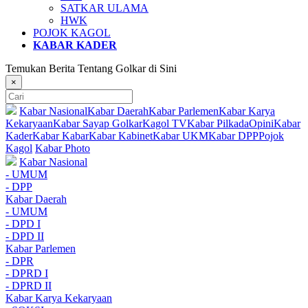
SATKAR ULAMA
HWK
POJOK KAGOL
KABAR KADER
Temukan Berita Tentang Golkar di Sini
×
Kabar Nasional
Kabar Daerah
Kabar Parlemen
Kabar Karya
Kekaryaan
Kabar Sayap Golkar
Kagol TV
Kabar Pilkada
Opini
Kabar
Kader
Kabar Kabar
Kabar Kabinet
Kabar UKM
Kabar DPP
Pojok
Kagol
Kabar Photo
Kabar Nasional
- UMUM
- DPP
Kabar Daerah
- UMUM
- DPD I
- DPD II
Kabar Parlemen
- DPR
- DPRD I
- DPRD II
Kabar Karya Kekaryaan