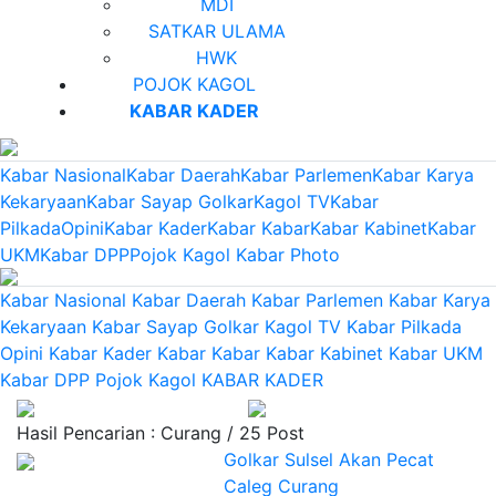
MDI
SATKAR ULAMA
HWK
POJOK KAGOL
KABAR KADER
Kabar Nasional
Kabar Daerah
Kabar Parlemen
Kabar Karya
Kekaryaan
Kabar Sayap Golkar
Kagol TV
Kabar
Pilkada
Opini
Kabar Kader
Kabar Kabar
Kabar Kabinet
Kabar
UKM
Kabar DPP
Pojok Kagol
Kabar Photo
Kabar Nasional
Kabar Daerah
Kabar Parlemen
Kabar Karya
Kekaryaan
Kabar Sayap Golkar
Kagol TV
Kabar Pilkada
Opini
Kabar Kader
Kabar Kabar
Kabar Kabinet
Kabar UKM
Kabar DPP
Pojok Kagol
KABAR KADER
Hasil Pencarian : Curang / 25 Post
Golkar Sulsel Akan Pecat
Caleg Curang