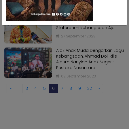
18 Oktober 2023
Kabar
Kabar
Pilkada
Pilkada
Ahmad Doli Bantah Soal PDIP
Opini
Rayu Golkar Lewat Luhut:
Opini
Silaturahmi Kebangsaan Aja!
Kabar
Kabar
27 September 2023
Kader
Kader
Kabar
Kabar
Ajak Anak Muda Dengarkan Lagu
Kabar
Kebangsaan, Ahmad Doli Rilis
Kabar
Album Nanyian Anak Negeri-
Kabar
Kabar
Pustaka Nusantara
Kabinet
Kabinet
02 September 2023
Kabar
Kabar
UKM
«
1
3
4
5
6
7
8
9
32
»
UKM
Kabar
Kabar
DPP
DPP
Pojok
Pojok
Kagol
Kagol