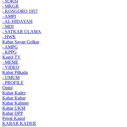
- SOKSI
- MKGR
- KOSGORO 1957
- AMPI
- AL HIDAYAH
- MDI
- SATKAR ULAMA
- HWK
Kabar Sayap Golkar
- AMPG
- KPPG
Kagol TV
- MEME
- VIDEO
Kabar Pilkada
- UMUM
- PROFILE
Opini
Kabar Kader
Kabar Kabar
Kabar Kabinet
Kabar UKM
Kabar DPP
Pojok Kagol
KABAR KADER