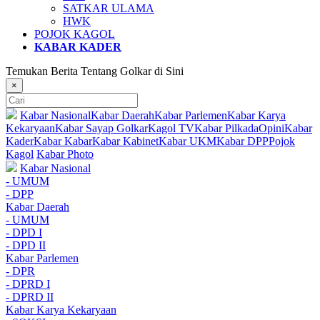
SATKAR ULAMA
HWK
POJOK KAGOL
KABAR KADER
Temukan Berita Tentang Golkar di Sini
×
Kabar Nasional
Kabar Daerah
Kabar Parlemen
Kabar Karya
Kekaryaan
Kabar Sayap Golkar
Kagol TV
Kabar Pilkada
Opini
Kabar
Kader
Kabar Kabar
Kabar Kabinet
Kabar UKM
Kabar DPP
Pojok
Kagol
Kabar Photo
Kabar Nasional
- UMUM
- DPP
Kabar Daerah
- UMUM
- DPD I
- DPD II
Kabar Parlemen
- DPR
- DPRD I
- DPRD II
Kabar Karya Kekaryaan