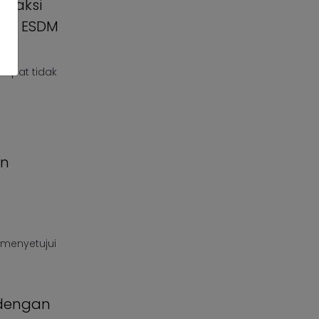
Reaksi
teri ESDM
Ampat tidak
an
h menyetujui
 dengan