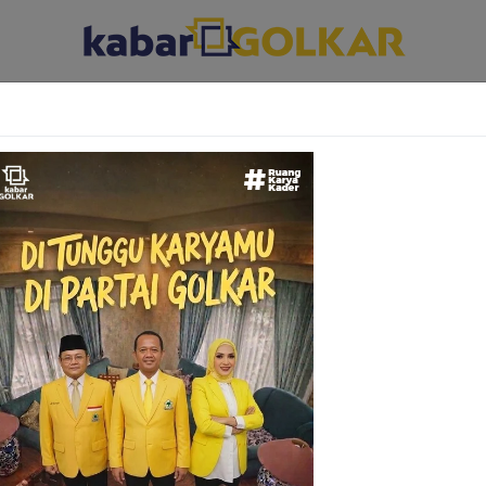
ABAR DAERAH
KABAR PARLEMEN
KABAR KARYA KEKARYAAN
Menko Perekonomian tegaskan pembentuka
Industri Mineral fokus Kelola ‘Rare Earth’
akarta - Menteri Koordinator Bidang Perekonomian, Airlangga 
enyatakan bahwa pembentukan Badan Industri Mineral ...
26 Agustus 2025