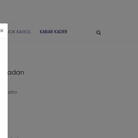
×
POJOK KAGOL
KABAR KADER
n Badan
Hartarto