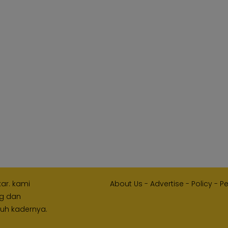
kar. kami
About Us
-
Advertise
-
Policy
-
P
ng dan
ruh kadernya.