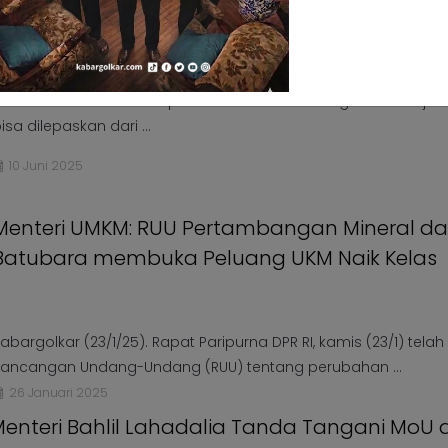
Rusli Habibie : Polemik Tambang Raja Ampat, 
Kelompok Tertentu atas Kebijakan Positif Men
dalam Perkuat Tata Kelola Sektor Mineral
akarta - Polemik terkait permasalahan tambang nikel di Raja 
isa dilepaskan dari ...
10 Juni 2025
Menteri UMKM: RUU Pertambangan Mineral d
Batubara membuka Peluang UKM Naik Kelas
abargolkar (23/1/25). Rapat Paripurna DPR RI, kamis (23/1) tela
ancangan Undang-Undang (RUU) tentang perubahan ...
26 Januari 2025
enteri Bahlil Lahadalia Tanda Tangani MoU