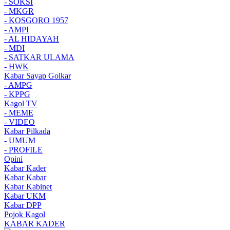
- SOKSI
- MKGR
- KOSGORO 1957
- AMPI
- AL HIDAYAH
- MDI
- SATKAR ULAMA
- HWK
Kabar Sayap Golkar
- AMPG
- KPPG
Kagol TV
- MEME
- VIDEO
Kabar Pilkada
- UMUM
- PROFILE
Opini
Kabar Kader
Kabar Kabar
Kabar Kabinet
Kabar UKM
Kabar DPP
Pojok Kagol
KABAR KADER