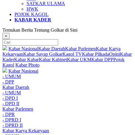
SATKAR ULAMA
HWK
POJOK KAGOL
KABAR KADER
Temukan Berita Tentang Golkar di Sini
×
Kabar Nasional
Kabar Daerah
Kabar Parlemen
Kabar Karya
Kekaryaan
Kabar Sayap Golkar
Kagol TV
Kabar Pilkada
Opini
Kabar
Kader
Kabar Kabar
Kabar Kabinet
Kabar UKM
Kabar DPP
Pojok
Kagol
Kabar Photo
Kabar Nasional
- UMUM
- DPP
Kabar Daerah
- UMUM
- DPD I
- DPD II
Kabar Parlemen
- DPR
- DPRD I
- DPRD II
Kabar Karya Kekaryaan