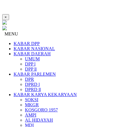
×
MENU
KABAR DPP
KABAR NASIONAL
KABAR DAERAH
UMUM
DPP l
DPP ll
KABAR PARLEMEN
DPR
DPRD l
DPRD ll
KABAR KARYA KEKARYAAN
SOKSI
MKGR
KOSGORO 1957
AMPI
AL HIDAYAH
MDI