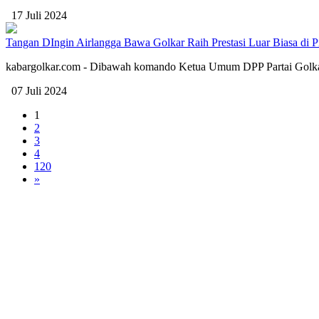
17 Juli 2024
Tangan DIngin Airlangga Bawa Golkar Raih Prestasi Luar Biasa di
kabargolkar.com - Dibawah komando Ketua Umum DPP Partai Golkar, A
07 Juli 2024
1
2
3
4
120
»