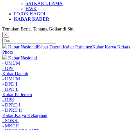
SATKAR ULAMA
HWK
POJOK KAGOL
KABAR KADER
Temukan Berita Tentang Golkar di Sini
×
Kabar Nasional
Kabar Daerah
Kabar Parlemen
Kabar Karya Kekar
Photo
Kabar Nasional
- UMUM
- DPP
Kabar Daerah
- UMUM
- DPD I
- DPD II
Kabar Parlemen
- DPR
- DPRD I
- DPRD II
Kabar Karya Kekaryaan
- SOKSI
- MKGR