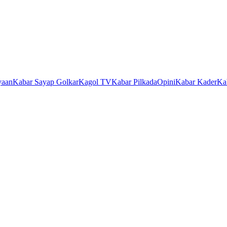
yaan
Kabar Sayap Golkar
Kagol TV
Kabar Pilkada
Opini
Kabar Kader
Ka