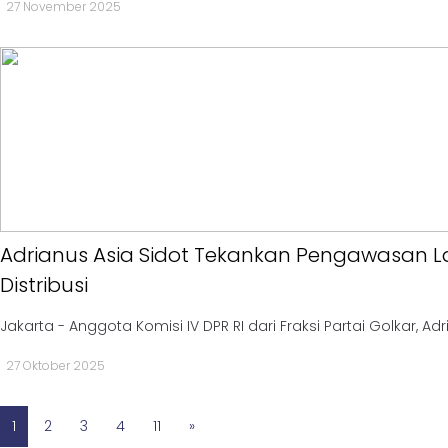
27 November 2025
Opini
Kabar
Kader
Kabar
Kabar
Kabar
Kabinet
Adrianus Asia Sidot Tekankan Pengawasan L
Kabar
Distribusi
UKM
Jakarta - Anggota Komisi IV DPR RI dari Fraksi Partai Golkar, Adri
Kabar
DPP
27 Oktober 2025
Pojok
1
2
3
4
11
»
Kagol