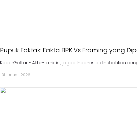
MKGR
Kabar
-
Photo
KOSGORO
1957
-
AMPI
-
Pupuk Fakfak: Fakta BPK Vs Framing yang Di
AL
HIDAYAH
KabarGolkar - Akhir-akhir ini, jagad Indonesia dihebohkan den
-
31 Januari 2026
MDI
-
SATKAR
ULAMA
-
HWK
Kabar
Sayap