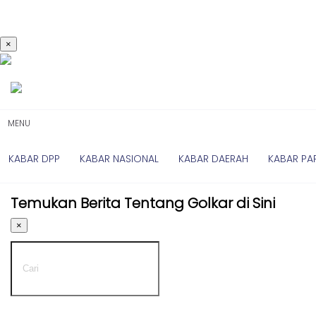
×
Kabar
Kabar
Nasional
Nasional
-
Kabar
UMUM
Daerah
-
MENU
DPP
Kabar
Parlemen
KABAR DPP
KABAR NASIONAL
KABAR DAERAH
KABAR PA
Kabar
Kabar
Daerah
Karya
Temukan Berita Tentang Golkar di Sini
-
Kekaryaan
UMUM
×
-
Kabar
DPD
Sayap
I
Golkar
-
Kagol
DPD
TV