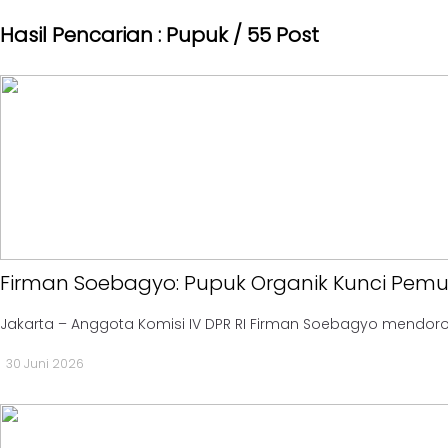
II
Kabar
Hasil Pencarian : Pupuk / 55 Post
Kabar
Pilkada
Parlemen
Opini
-
Kabar
DPR
Kader
-
DPRD
Kabar
I
Kabar
-
Kabar
DPRD
Kabinet
II
Firman Soebagyo: Pupuk Organik Kunci Pem
Kabar
Kabar
UKM
Jakarta – Anggota Komisi IV DPR RI Firman Soebagyo mendoro
Karya
Kekaryaan
Kabar
30 Juni 2026
DPP
-
SOKSI
Pojok
-
Kagol