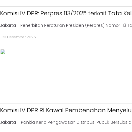
Golkar
-
Komisi IV DPR: Perpres 113/2025 terkait Tata Ke
AMPG
-
Jakarta - Penerbitan Peraturan Presiden (Perpres) Nomor 113 Ta
KPPG
23 Desember 2025
Kagol
TV
-
MEME
-
VIDEO
Kabar
Pilkada
-
Komisi IV DPR RI Kawal Pembenahan Menyelu
UMUM
-
Jakarta – Panitia Kerja Pengawasan Distribusi Pupuk Bersubsid
PROFILE