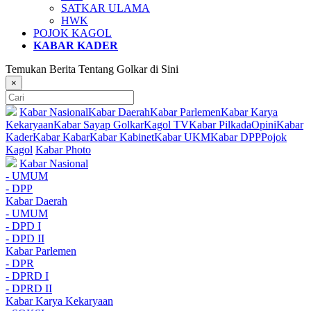
SATKAR ULAMA
HWK
POJOK KAGOL
KABAR KADER
Temukan Berita Tentang Golkar di Sini
×
Kabar Nasional
Kabar Daerah
Kabar Parlemen
Kabar Karya
Kekaryaan
Kabar Sayap Golkar
Kagol TV
Kabar Pilkada
Opini
Kabar
Kader
Kabar Kabar
Kabar Kabinet
Kabar UKM
Kabar DPP
Pojok
Kagol
Kabar Photo
Kabar Nasional
- UMUM
- DPP
Kabar Daerah
- UMUM
- DPD I
- DPD II
Kabar Parlemen
- DPR
- DPRD I
- DPRD II
Kabar Karya Kekaryaan