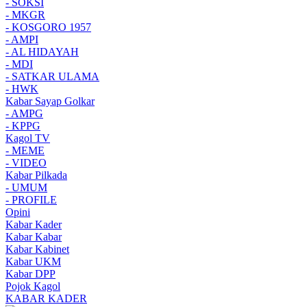
- SOKSI
- MKGR
- KOSGORO 1957
- AMPI
- AL HIDAYAH
- MDI
- SATKAR ULAMA
- HWK
Kabar Sayap Golkar
- AMPG
- KPPG
Kagol TV
- MEME
- VIDEO
Kabar Pilkada
- UMUM
- PROFILE
Opini
Kabar Kader
Kabar Kabar
Kabar Kabinet
Kabar UKM
Kabar DPP
Pojok Kagol
KABAR KADER