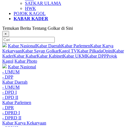
SATKAR ULAMA
HWK
POJOK KAGOL
KABAR KADER
Temukan Berita Tentang Golkar di Sini
×
Kabar Nasional
Kabar Daerah
Kabar Parlemen
Kabar Karya
Kekaryaan
Kabar Sayap Golkar
Kagol TV
Kabar Pilkada
Opini
Kabar
Kader
Kabar Kabar
Kabar Kabinet
Kabar UKM
Kabar DPP
Pojok
Kagol
Kabar Photo
Kabar Nasional
- UMUM
- DPP
Kabar Daerah
- UMUM
- DPD I
- DPD II
Kabar Parlemen
- DPR
- DPRD I
- DPRD II
Kabar Karya Kekaryaan