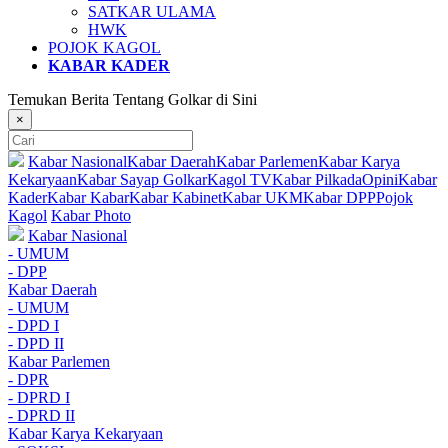
SATKAR ULAMA
HWK
POJOK KAGOL
KABAR KADER
Temukan Berita Tentang Golkar di Sini
×
Kabar Nasional
Kabar Daerah
Kabar Parlemen
Kabar Karya
Kekaryaan
Kabar Sayap Golkar
Kagol TV
Kabar Pilkada
Opini
Kabar
Kader
Kabar Kabar
Kabar Kabinet
Kabar UKM
Kabar DPP
Pojok
Kagol
Kabar Photo
Kabar Nasional
- UMUM
- DPP
Kabar Daerah
- UMUM
- DPD I
- DPD II
Kabar Parlemen
- DPR
- DPRD I
- DPRD II
Kabar Karya Kekaryaan