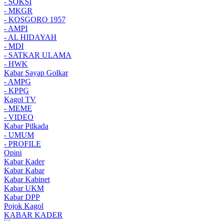
- SOKSI
- MKGR
- KOSGORO 1957
- AMPI
- AL HIDAYAH
- MDI
- SATKAR ULAMA
- HWK
Kabar Sayap Golkar
- AMPG
- KPPG
Kagol TV
- MEME
- VIDEO
Kabar Pilkada
- UMUM
- PROFILE
Opini
Kabar Kader
Kabar Kabar
Kabar Kabinet
Kabar UKM
Kabar DPP
Pojok Kagol
KABAR KADER