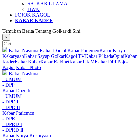
SATKAR ULAMA
HWK
POJOK KAGOL
KABAR KADER
Temukan Berita Tentang Golkar di Sini
×
Kabar Nasional
Kabar Daerah
Kabar Parlemen
Kabar Karya
Kekaryaan
Kabar Sayap Golkar
Kagol TV
Kabar Pilkada
Opini
Kabar
Kader
Kabar Kabar
Kabar Kabinet
Kabar UKM
Kabar DPP
Pojok
Kagol
Kabar Photo
Kabar Nasional
- UMUM
- DPP
Kabar Daerah
- UMUM
- DPD I
- DPD II
Kabar Parlemen
- DPR
- DPRD I
- DPRD II
Kabar Karya Kekaryaan