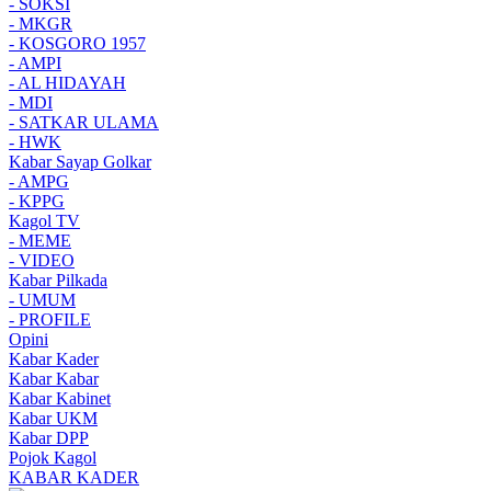
- SOKSI
- MKGR
- KOSGORO 1957
- AMPI
- AL HIDAYAH
- MDI
- SATKAR ULAMA
- HWK
Kabar Sayap Golkar
- AMPG
- KPPG
Kagol TV
- MEME
- VIDEO
Kabar Pilkada
- UMUM
- PROFILE
Opini
Kabar Kader
Kabar Kabar
Kabar Kabinet
Kabar UKM
Kabar DPP
Pojok Kagol
KABAR KADER