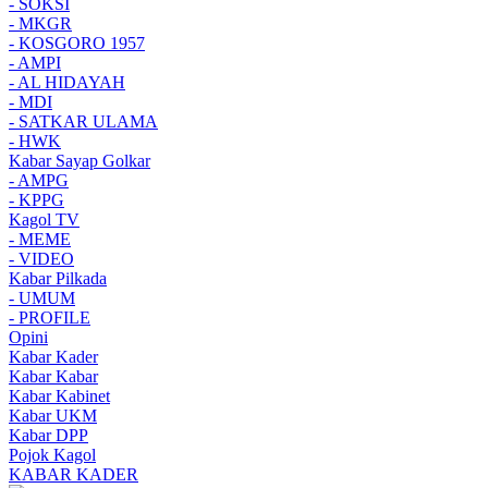
- SOKSI
- MKGR
- KOSGORO 1957
- AMPI
- AL HIDAYAH
- MDI
- SATKAR ULAMA
- HWK
Kabar Sayap Golkar
- AMPG
- KPPG
Kagol TV
- MEME
- VIDEO
Kabar Pilkada
- UMUM
- PROFILE
Opini
Kabar Kader
Kabar Kabar
Kabar Kabinet
Kabar UKM
Kabar DPP
Pojok Kagol
KABAR KADER