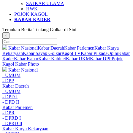
SATKAR ULAMA
HWK
POJOK KAGOL
KABAR KADER
Temukan Berita Tentang Golkar di Sini
×
Kabar Nasional
Kabar Daerah
Kabar Parlemen
Kabar Karya
Kekaryaan
Kabar Sayap Golkar
Kagol TV
Kabar Pilkada
Opini
Kabar
Kader
Kabar Kabar
Kabar Kabinet
Kabar UKM
Kabar DPP
Pojok
Kagol
Kabar Photo
Kabar Nasional
- UMUM
- DPP
Kabar Daerah
- UMUM
- DPD I
- DPD II
Kabar Parlemen
- DPR
- DPRD I
- DPRD II
Kabar Karya Kekaryaan