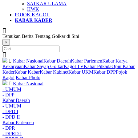
SATKAR ULAMA
HWK
POJOK KAGOL
KABAR KADER
Temukan Berita Tentang Golkar di Sini
×
Kabar Nasional
Kabar Daerah
Kabar Parlemen
Kabar Karya
Kekaryaan
Kabar Sayap Golkar
Kagol TV
Kabar Pilkada
Opini
Kabar
Kader
Kabar Kabar
Kabar Kabinet
Kabar UKM
Kabar DPP
Pojok
Kagol
Kabar Photo
Kabar Nasional
- UMUM
- DPP
Kabar Daerah
- UMUM
- DPD I
- DPD II
Kabar Parlemen
- DPR
- DPRD I