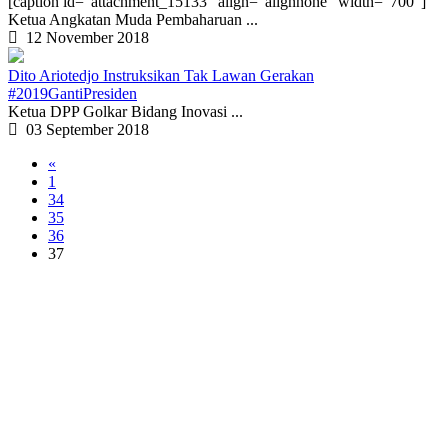
[caption id="attachment_15133" align="alignnone" width="700"]
Ketua Angkatan Muda Pembaharuan ...
12 November 2018
Dito Ariotedjo Instruksikan Tak Lawan Gerakan
#2019GantiPresiden
Ketua DPP Golkar Bidang Inovasi ...
03 September 2018
«
1
34
35
36
37