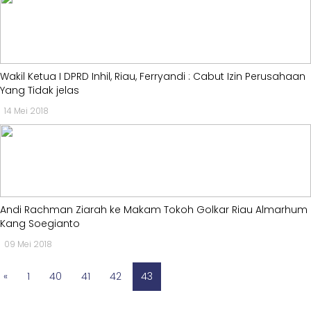
Golkar
-
AMPG
-
KPPG
Wakil Ketua I DPRD Inhil, Riau, Ferryandi : Cabut Izin Perusahaan
Yang Tidak jelas
Kagol
14 Mei 2018
TV
-
MEME
-
VIDEO
Andi Rachman Ziarah ke Makam Tokoh Golkar Riau Almarhum
Kabar
Kang Soegianto
Pilkada
09 Mei 2018
-
UMUM
«
1
40
41
42
43
-
PROFILE