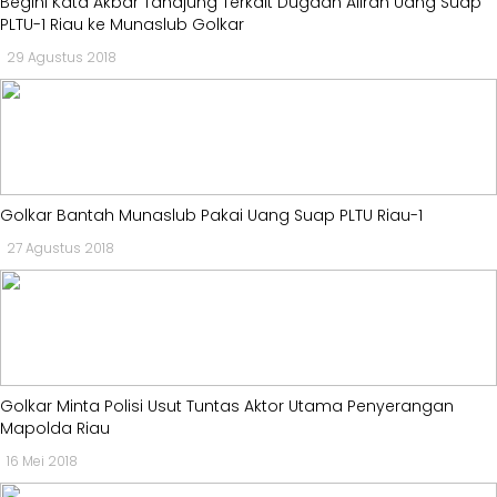
Begini Kata Akbar Tandjung Terkait Dugaan Aliran Uang Suap
MKGR
Kabar
PLTU-1 Riau ke Munaslub Golkar
-
Photo
29 Agustus 2018
KOSGORO
1957
-
AMPI
-
AL
Golkar Bantah Munaslub Pakai Uang Suap PLTU Riau-1
HIDAYAH
-
27 Agustus 2018
MDI
-
SATKAR
ULAMA
-
Golkar Minta Polisi Usut Tuntas Aktor Utama Penyerangan
HWK
Mapolda Riau
Kabar
16 Mei 2018
Sayap