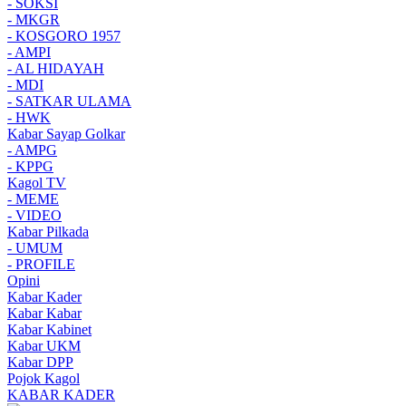
- SOKSI
- MKGR
- KOSGORO 1957
- AMPI
- AL HIDAYAH
- MDI
- SATKAR ULAMA
- HWK
Kabar Sayap Golkar
- AMPG
- KPPG
Kagol TV
- MEME
- VIDEO
Kabar Pilkada
- UMUM
- PROFILE
Opini
Kabar Kader
Kabar Kabar
Kabar Kabinet
Kabar UKM
Kabar DPP
Pojok Kagol
KABAR KADER