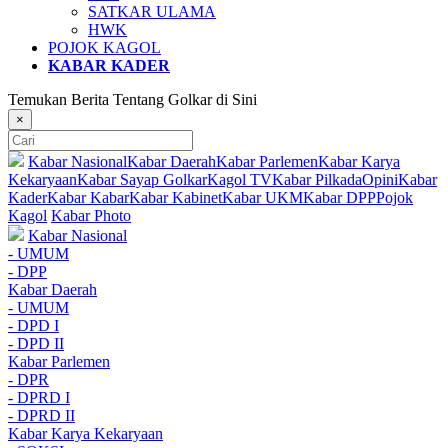
SATKAR ULAMA
HWK
POJOK KAGOL
KABAR KADER
Temukan Berita Tentang Golkar di Sini
×
Kabar Nasional
Kabar Daerah
Kabar Parlemen
Kabar Karya
Kekaryaan
Kabar Sayap Golkar
Kagol TV
Kabar Pilkada
Opini
Kabar
Kader
Kabar Kabar
Kabar Kabinet
Kabar UKM
Kabar DPP
Pojok
Kagol
Kabar Photo
Kabar Nasional
- UMUM
- DPP
Kabar Daerah
- UMUM
- DPD I
- DPD II
Kabar Parlemen
- DPR
- DPRD I
- DPRD II
Kabar Karya Kekaryaan