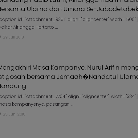
Bersama Ulama dan Umara Se-Jabodetabe
caption id="attachment_9351" align="aligncenter" width="500"
olkar Airlangga Hartarto ...
29 Juli 2018
Mengakhiri Masa Kampanye, Nurul Arifin men
istigosah bersama Jemaah�Nahdatul Ulama
Bandung
caption id="attachment_7704" align="aligncenter" width="334"]
asa kampanyenya, pasangan ...
25 Juni 2018