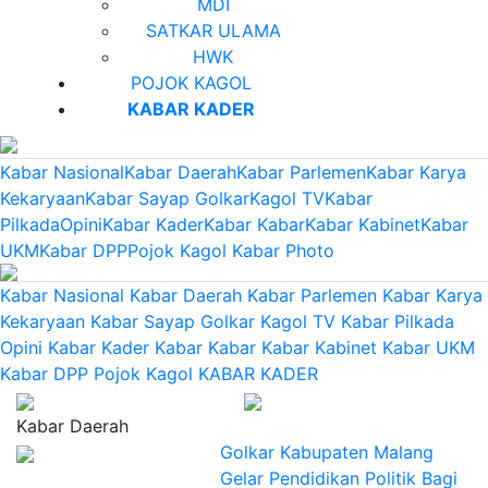
MDI
SATKAR ULAMA
HWK
POJOK KAGOL
KABAR KADER
Kabar Nasional
Kabar Daerah
Kabar Parlemen
Kabar Karya
Kekaryaan
Kabar Sayap Golkar
Kagol TV
Kabar
Pilkada
Opini
Kabar Kader
Kabar Kabar
Kabar Kabinet
Kabar
UKM
Kabar DPP
Pojok Kagol
Kabar Photo
Kabar Nasional
Kabar Daerah
Kabar Parlemen
Kabar Karya
Kekaryaan
Kabar Sayap Golkar
Kagol TV
Kabar Pilkada
Opini
Kabar Kader
Kabar Kabar
Kabar Kabinet
Kabar UKM
Kabar DPP
Pojok Kagol
KABAR KADER
Kabar Daerah
Golkar Kabupaten Malang
Gelar Pendidikan Politik Bagi