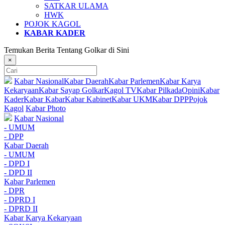
SATKAR ULAMA
HWK
POJOK KAGOL
KABAR KADER
Temukan Berita Tentang Golkar di Sini
×
Kabar Nasional
Kabar Daerah
Kabar Parlemen
Kabar Karya
Kekaryaan
Kabar Sayap Golkar
Kagol TV
Kabar Pilkada
Opini
Kabar
Kader
Kabar Kabar
Kabar Kabinet
Kabar UKM
Kabar DPP
Pojok
Kagol
Kabar Photo
Kabar Nasional
- UMUM
- DPP
Kabar Daerah
- UMUM
- DPD I
- DPD II
Kabar Parlemen
- DPR
- DPRD I
- DPRD II
Kabar Karya Kekaryaan