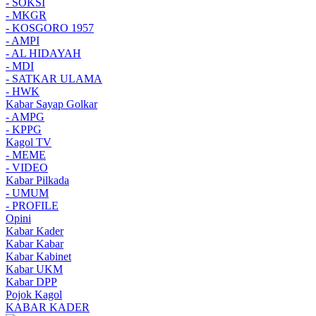
- SOKSI
- MKGR
- KOSGORO 1957
- AMPI
- AL HIDAYAH
- MDI
- SATKAR ULAMA
- HWK
Kabar Sayap Golkar
- AMPG
- KPPG
Kagol TV
- MEME
- VIDEO
Kabar Pilkada
- UMUM
- PROFILE
Opini
Kabar Kader
Kabar Kabar
Kabar Kabinet
Kabar UKM
Kabar DPP
Pojok Kagol
KABAR KADER