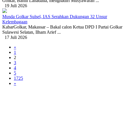
Golkar, Bahlil Lahadalia, menghadiri Musyawarah ...
19 Juli 2026
Musda Golkar Sulsel, IAS Serahkan Dukungan 32 Unsur
Kelembagaan
KabarGolkar, Makassar – Bakal calon Ketua DPD I Partai Golkar
Sulawesi Selatan, Ilham Arief ...
17 Juli 2026
«
1
2
3
4
5
1725
»