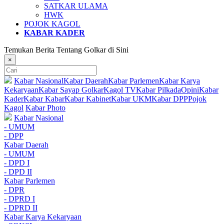
SATKAR ULAMA
HWK
POJOK KAGOL
KABAR KADER
Temukan Berita Tentang Golkar di Sini
×
Kabar Nasional
Kabar Daerah
Kabar Parlemen
Kabar Karya
Kekaryaan
Kabar Sayap Golkar
Kagol TV
Kabar Pilkada
Opini
Kabar
Kader
Kabar Kabar
Kabar Kabinet
Kabar UKM
Kabar DPP
Pojok
Kagol
Kabar Photo
Kabar Nasional
- UMUM
- DPP
Kabar Daerah
- UMUM
- DPD I
- DPD II
Kabar Parlemen
- DPR
- DPRD I
- DPRD II
Kabar Karya Kekaryaan