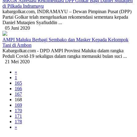
MKGR Apresiasi Rekomendasi DPP Golkar Bagi Daniel Mutaqien
di Pilkada Indramayu
kabargolkar.com, INDRAMAYU – Dewan Pimpinan Pusat (DPP)
Partai Golkar telah mengeluarkan rekomendasi sementara kepada
Daniel Mutaqien Syafiuddin ...
05 Juni 2020
AMPI Maluku Berbagi Sembako dan Masker Kepada Kelompok
Tani di Ambon
Kabargolkar.com - DPD AMPI Provinsi Maluku dalam rangka
Peduli Covid-19 sekaligus dalam rangka memasuki bulan suci ...
21 Mei 2020
«
1
165
166
167
168
169
170
171
178
»