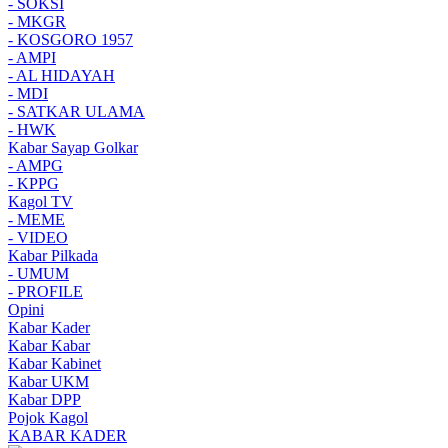
- SOKSI
- MKGR
- KOSGORO 1957
- AMPI
- AL HIDAYAH
- MDI
- SATKAR ULAMA
- HWK
Kabar Sayap Golkar
- AMPG
- KPPG
Kagol TV
- MEME
- VIDEO
Kabar Pilkada
- UMUM
- PROFILE
Opini
Kabar Kader
Kabar Kabar
Kabar Kabinet
Kabar UKM
Kabar DPP
Pojok Kagol
KABAR KADER