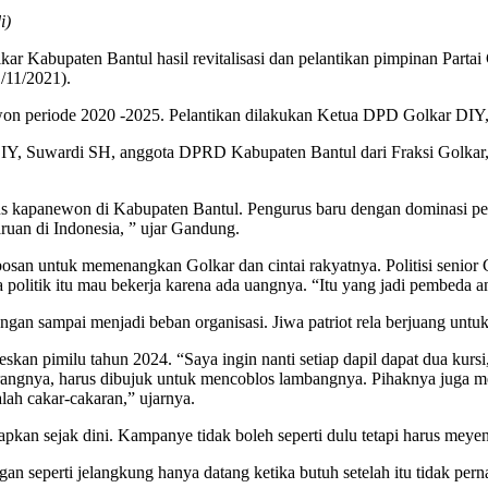
i)
ar Kabupaten Bantul hasil revitalisasi dan pelantikan pimpinan Parta
/11/2021).
panewon periode 2020 -2025. Pelantikan dilakukan Ketua DPD Golkar
DIY, Suwardi SH, anggota DPRD Kabupaten Bantul dari Fraksi Golkar
kapanewon di Kabupaten Bantul. Pengurus baru dengan dominasi pem
uan di Indonesia, ” ujar Gandung.
osan untuk memenangkan Golkar dan cintai rakyatnya. Politisi senio
 politik itu mau bekerja karena ada uangnya. “Itu yang jadi pembeda ant
angan sampai menjadi beban organisasi. Jiwa patriot rela berjuang untu
n pimilu tahun 2024. “Saya ingin nanti setiap dapil dapat dua kursi,
n orangnya, harus dibujuk untuk mencoblos lambangnya. Pihaknya juga 
lah cakar-cakaran,” ujarnya.
an sejak dini. Kampanye tidak boleh seperti dulu tetapi harus meyent
angan seperti jelangkung hanya datang ketika butuh setelah itu tidak pern