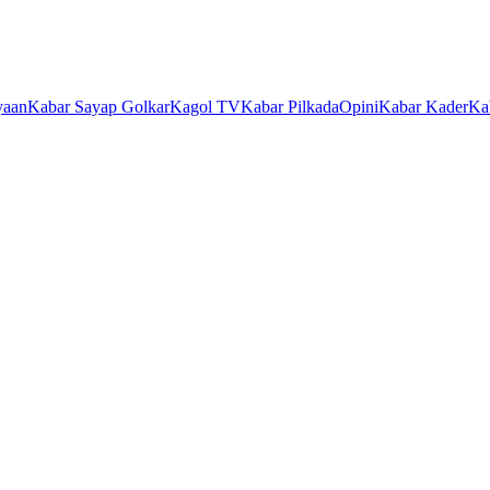
yaan
Kabar Sayap Golkar
Kagol TV
Kabar Pilkada
Opini
Kabar Kader
Ka