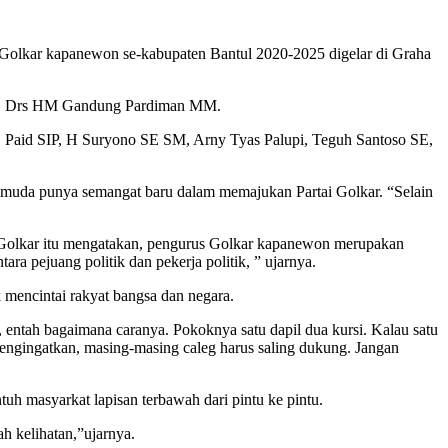
i Golkar kapanewon se-kabupaten Bantul 2020-2025 digelar di Graha
 DIY, Drs HM Gandung Pardiman MM.
, Paid SIP, H Suryono SE SM, Arny Tyas Palupi, Teguh Santoso SE,
uda punya semangat baru dalam memajukan Partai Golkar. “Selain
r Golkar itu mengatakan, pengurus Golkar kapanewon merupakan
ara pejuang politik dan pekerja politik, ” ujarnya.
k mencintai rakyat bangsa dan negara.
 entah bagaimana caranya. Pokoknya satu dapil dua kursi. Kalau satu
mengingatkan, masing-masing caleg harus saling dukung. Jangan
uh masyarkat lapisan terbawah dari pintu ke pintu.
ah kelihatan,”ujarnya.