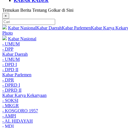
KABAR KADER
Temukan Berita Tentang Golkar di Sini
×
Kabar Nasional
Kabar Daerah
Kabar Parlemen
Kabar Karya Kekar
Photo
Kabar Nasional
- UMUM
- DPP
Kabar Daerah
- UMUM
- DPD I
- DPD II
Kabar Parlemen
- DPR
- DPRD I
- DPRD II
Kabar Karya Kekaryaan
- SOKSI
- MKGR
- KOSGORO 1957
- AMPI
- AL HIDAYAH
- MDI