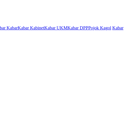
bar Kabar
Kabar Kabinet
Kabar UKM
Kabar DPP
Pojok Kagol
Kabar