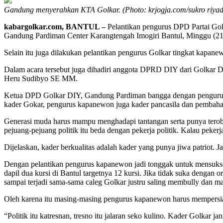
Gandung menyerahkan KTA Golkar. (Photo: krjogja.com/sukro riyad
kabargolkar.com,
BANTUL –
Pelantikan pengurus DPD Partai Golk
Gandung Pardiman Center Karangtengah Imogiri Bantul, Minggu (21
Selain itu juga dilakukan pelantikan pengurus Golkar tingkat ka
Dalam acara tersebut juga dihadiri anggota DPRD DIY dari Golkar 
Heru Sudibyo SE MM.
Ketua DPD Golkar DIY, Gandung Pardiman bangga dengan pengurus 
kader Gokar, pengurus kapanewon juga kader pancasila dan pembahar
Generasi muda harus mampu menghadapi tantangan serta punya terob
pejuang-pejuang politik itu beda dengan pekerja politik. Kalau pekerja
Dijelaskan, kader berkualitas adalah kader yang punya jiwa patriot. J
Dengan pelantikan pengurus kapanewon jadi tonggak untuk mensukseska
dapil dua kursi di Bantul targetnya 12 kursi. Jika tidak suka denga
sampai terjadi sama-sama caleg Golkar justru saling membully dan ma
Oleh karena itu masing-masing pengurus kapanewon harus mempersiapk
“Politik itu katresnan, tresno itu jalaran seko kulino. Kader Golkar j