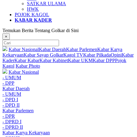
SATKAR ULAMA
HWK
POJOK KAGOL
KABAR KADER
Temukan Berita Tentang Golkar di Sini
×
Kabar Nasional
Kabar Daerah
Kabar Parlemen
Kabar Karya
Kekaryaan
Kabar Sayap Golkar
Kagol TV
Kabar Pilkada
Opini
Kabar
Kader
Kabar Kabar
Kabar Kabinet
Kabar UKM
Kabar DPP
Pojok
Kagol
Kabar Photo
Kabar Nasional
- UMUM
- DPP
Kabar Daerah
- UMUM
- DPD I
- DPD II
Kabar Parlemen
- DPR
- DPRD I
- DPRD II
Kabar Karya Kekaryaan