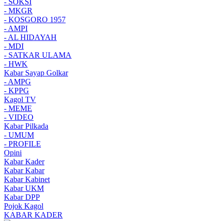
- SOKSI
- MKGR
- KOSGORO 1957
- AMPI
- AL HIDAYAH
- MDI
- SATKAR ULAMA
- HWK
Kabar Sayap Golkar
- AMPG
- KPPG
Kagol TV
- MEME
- VIDEO
Kabar Pilkada
- UMUM
- PROFILE
Opini
Kabar Kader
Kabar Kabar
Kabar Kabinet
Kabar UKM
Kabar DPP
Pojok Kagol
KABAR KADER