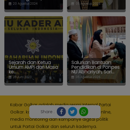
20 Agustus 2024
05 Agustus 2026
Sejarah dan Ketua
Salurkan Bantuan
Umum AMPI dari Masa
Pendidikan di Ponpes
ke...
NU Abhariyah, Sari...
28 Juni 2023
05 Agustus 2026
Kabar Golkar adalah media resmi Internal Partai
Share :
Golkar. kami memberikan layanan media online,
media monitoring dan kampanye digital politik
untuk Partai Golkar dan seluruh kadernya.