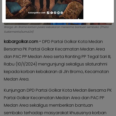
Kabar
Kabar
Pilkada
Pilkada
Opini
Opini
Warga Jln. Bromo korban paska kebakaran menerima bantuan sembako. (Photo:
Kabar
Kabar
Sudarmanto/sumut24)
Kader
Kader
kabargolkar.com -
DPD Partai Golkar Kota Medan
Kabar
Kabar
Bersama PK Partai Golkar Kecamatan Medan Area
Kabar
Kabar
dan PAC PP Medan Area serta Ranting PP Tegal Sari III,
Kabar
Kabar
Rabu (10/1/2024) mengunjungi sekaligus silaturahmi
Kabinet
Kabinet
kepada korban kebakaran di Jln Bromo, Kecamatan
Kabar
Kabar
Medan Area.
UKM
UKM
Kabar
Kabar
Kunjungan DPD Partai Golkar Kota Medan Bersama PK
DPP
DPP
Partai Golkar Kecamatan Medan Area dan PAC PP
Pojok
Pojok
Medan Area sekaligus memberikan bantuan
Kagol
Kagol
sembako terhadap masyarakat khususnya korban