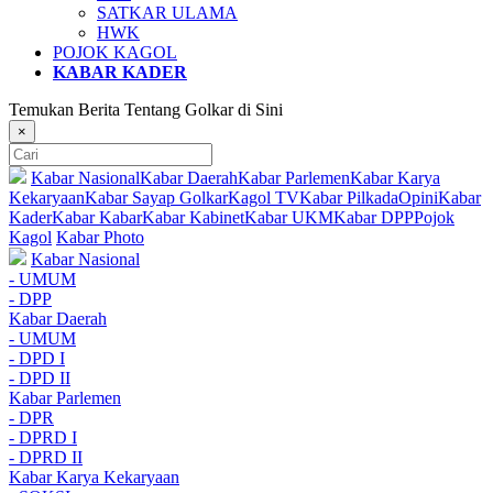
SATKAR ULAMA
HWK
POJOK KAGOL
KABAR KADER
Temukan Berita Tentang Golkar di Sini
×
Kabar Nasional
Kabar Daerah
Kabar Parlemen
Kabar Karya
Kekaryaan
Kabar Sayap Golkar
Kagol TV
Kabar Pilkada
Opini
Kabar
Kader
Kabar Kabar
Kabar Kabinet
Kabar UKM
Kabar DPP
Pojok
Kagol
Kabar Photo
Kabar Nasional
- UMUM
- DPP
Kabar Daerah
- UMUM
- DPD I
- DPD II
Kabar Parlemen
- DPR
- DPRD I
- DPRD II
Kabar Karya Kekaryaan