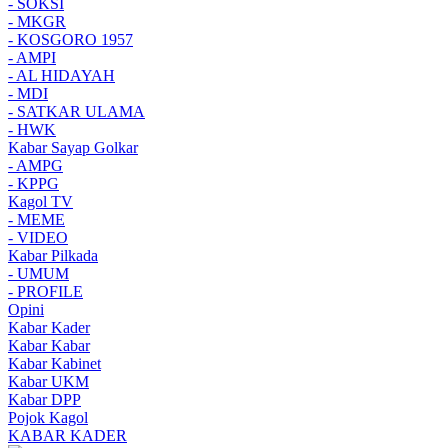
- SOKSI
- MKGR
- KOSGORO 1957
- AMPI
- AL HIDAYAH
- MDI
- SATKAR ULAMA
- HWK
Kabar Sayap Golkar
- AMPG
- KPPG
Kagol TV
- MEME
- VIDEO
Kabar Pilkada
- UMUM
- PROFILE
Opini
Kabar Kader
Kabar Kabar
Kabar Kabinet
Kabar UKM
Kabar DPP
Pojok Kagol
KABAR KADER