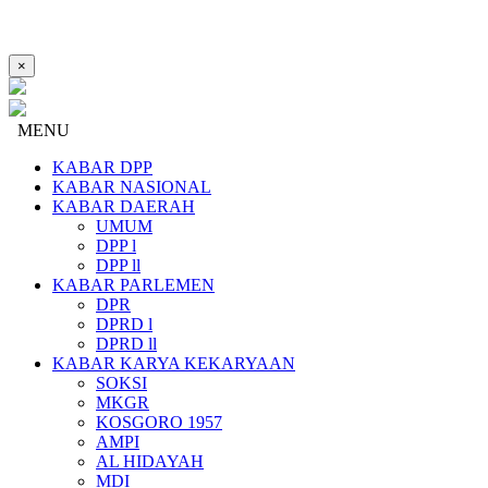
×
MENU
KABAR DPP
KABAR NASIONAL
KABAR DAERAH
UMUM
DPP l
DPP ll
KABAR PARLEMEN
DPR
DPRD l
DPRD ll
KABAR KARYA KEKARYAAN
SOKSI
MKGR
KOSGORO 1957
AMPI
AL HIDAYAH
MDI