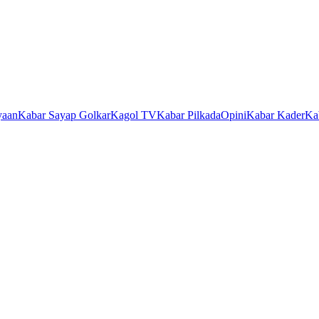
yaan
Kabar Sayap Golkar
Kagol TV
Kabar Pilkada
Opini
Kabar Kader
Ka