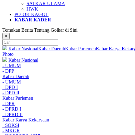
SATKAR ULAMA
HWK
POJOK KAGOL
KABAR KADER
Temukan Berita Tentang Golkar di Sini
×
Kabar Nasional
Kabar Daerah
Kabar Parlemen
Kabar Karya Kekar
Photo
Kabar Nasional
- UMUM
- DPP
Kabar Daerah
- UMUM
- DPD I
- DPD II
Kabar Parlemen
- DPR
- DPRD I
- DPRD II
Kabar Karya Kekaryaan
- SOKSI
- MKGR