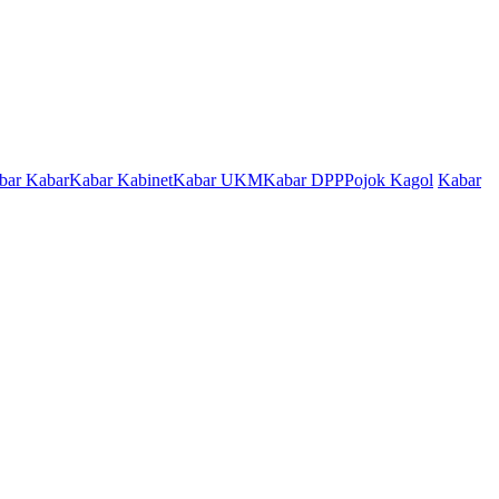
bar Kabar
Kabar Kabinet
Kabar UKM
Kabar DPP
Pojok Kagol
Kabar