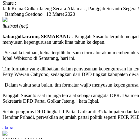
Share :
Jadi Ketua Golkar Jateng Secara Aklamasi, Panggah Susanto Seger
Bambang Soetiono
12 Maret 2020
ilustrasi (net)
kabargolkar.com, SEMARANG -
Panggah Susanto terpilih menja
menyusun kepengurusan untuk lima tahun ke depan.
"Sesuai ketentuan, ketua terpilih bersama formatur akan membentuk
Iqbal Wibisono di Semarang, hari ini.
Tim formatur yang dilibatkan dalam penyusunan kepengurusan itu te
Ferry Wawan Cahyono, sedangkan dari DPD tingkat kabupaten diwa
"Dalam waktu satu bulan, tim formatur wajib menyusun kepengurusan
Panggah Susanto saat ini juga tercatat sebagai anggota DPR. Dia m
Sekretaris DPD Partai Golkar Jateng," kata Iqbal.
Selain pengurus DPD tingkat II Partai Golkar di 35 kabupaten dan
Hendrar Prihadi, perwakilan sejumlah partai politik seperti PDIP, PKB
akurat