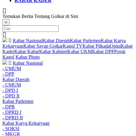
KABAR KADER
Temukan Berita Tentang Golkar di Sini
×
Kabar Nasional
Kabar Daerah
Kabar Parlemen
Kabar Karya
Kekaryaan
Kabar Sayap Golkar
Kagol TV
Kabar Pilkada
Opini
Kabar
Kader
Kabar Kabar
Kabar Kabinet
Kabar UKM
Kabar DPP
Pojok
Kagol
Kabar Photo
Kabar Nasional
- UMUM
- DPP
Kabar Daerah
- UMUM
- DPD I
- DPD II
Kabar Parlemen
- DPR
- DPRD I
- DPRD II
Kabar Karya Kekaryaan
- SOKSI
- MKGR