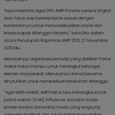
KABAR
Kabar
KADER
Photo
“Saya meminta agar DPD AMPI Provinsi sampai tingkat
dua, harus siap berkerja keras sesuai dengan
komitmennya untuk mensosialisasikan sosok dan
kinerja bapak Airlangga Hartarto," kata Dito dalam
acara Penutupan Rapimnas AMPI 2021, 27 November
2021 lalu.
Menurutnya, organisasi pemuda yang didirikan Partai
Golkar harus mampu untuk merangkul berbagai
elemen masyarakat. Menurutnya, karna bersama
dinutuhkan untuk memperkuat ketokohan Airlangga.
"Agar lebih efektif, AMPI harus bisa merangkul social
justice warrior (SJW), influencer, inovator muda,
konten kreator, komunitas muda yang langsung
menyentuh rakyat dan tokoh-tokoh masyarakat