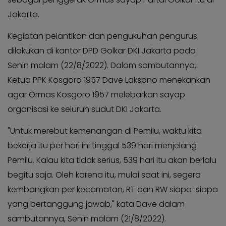
Kabar
Kabar
Pilkada
Jakarta.
Pilkada
Opini
Kegiatan pelantikan dan pengukuhan pengurus
Opini
Kabar
dilakukan di kantor DPD Golkar DKI Jakarta pada
Kabar
Kader
Senin malam (22/8/2022). Dalam sambutannya,
Kader
Kabar
Ketua PPK Kosgoro 1957 Dave Laksono menekankan
Kabar
Kabar
agar Ormas Kosgoro 1957 melebarkan sayap
Kabar
Kabar
organisasi ke seluruh sudut DKI Jakarta.
Kabar
Kabinet
Kabinet
"Untuk merebut kemenangan di Pemilu, waktu kita
Kabar
Kabar
bekerja itu per hari ini tinggal 539 hari menjelang
UKM
UKM
Pemilu. Kalau kita tidak serius, 539 hari itu akan berlalu
Kabar
Kabar
begitu saja. Oleh karena itu, mulai saat ini, segera
DPP
DPP
kembangkan per kecamatan, RT dan RW siapa-siapa
Pojok
Pojok
yang bertanggung jawab," kata Dave dalam
Kagol
Kagol
sambutannya, Senin malam (21/8/2022).
KABAR