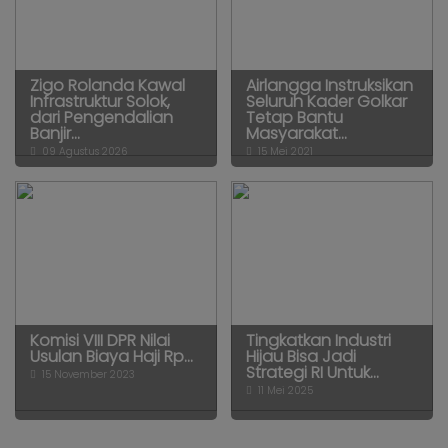
Zigo Rolanda Kawal
Airlangga Instruksikan
Infrastruktur Solok,
Seluruh Kader Golkar
dari Pengendalian
Tetap Bantu
Banjir...
Masyarakat...
09 Agustus 2026
15 Mei 2021
Komisi VIII DPR Nilai
Tingkatkan Industri
Usulan Biaya Haji Rp...
Hijau Bisa Jadi
Strategi RI Untuk...
15 November 2023
11 Mei 2025