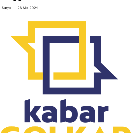
II
Kabar
Suryo
26 Mei 2024
Kabar
Pilkada
Parlemen
Opini
-
Kabar
DPR
Kader
-
DPRD
Kabar
I
Kabar
-
Kabar
DPRD
Kabinet
II
Kabar
Kabar
UKM
Karya
Kekaryaan
Kabar
DPP
-
SOKSI
Pojok
-
Kagol