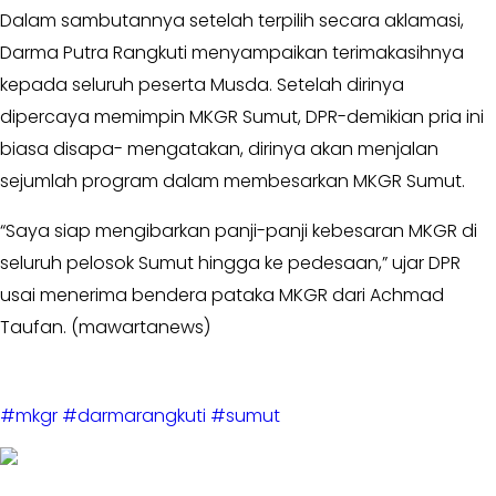
Dalam sambutannya setelah terpilih secara aklamasi,
Opini
Darma Putra Rangkuti menyampaikan terimakasihnya
Kabar
kepada seluruh peserta Musda. Setelah dirinya
Kader
dipercaya memimpin MKGR Sumut, DPR-demikian pria ini
Kabar
biasa disapa- mengatakan, dirinya akan menjalan
Kabar
sejumlah program dalam membesarkan MKGR Sumut.
Kabar
“Saya siap mengibarkan panji-panji kebesaran MKGR di
Kabinet
seluruh pelosok Sumut hingga ke pedesaan,” ujar DPR
usai menerima bendera pataka MKGR dari Achmad
Kabar
UKM
Taufan. (mawartanews)
Kabar
DPP
#mkgr
#darmarangkuti
#sumut
Pojok
Kagol