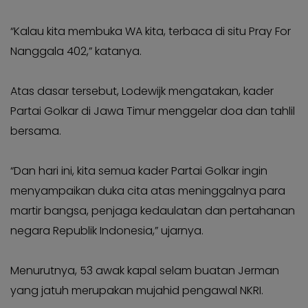
KABAR
Kabar
KADER
Photo
“Kalau kita membuka WA kita, terbaca di situ Pray For
Nanggala 402,” katanya.
Atas dasar tersebut, Lodewijk mengatakan, kader
Partai Golkar di Jawa Timur menggelar doa dan tahlil
bersama.
“Dan hari ini, kita semua kader Partai Golkar ingin
menyampaikan duka cita atas meninggalnya para
martir bangsa, penjaga kedaulatan dan pertahanan
negara Republik Indonesia,” ujarnya.
Menurutnya, 53 awak kapal selam buatan Jerman
yang jatuh merupakan mujahid pengawal NKRI.