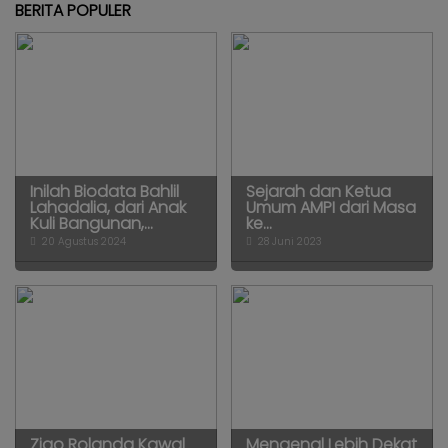
BERITA POPULER
Inilah Biodata Bahlil
Sejarah dan Ketua
Lahadalia, dari Anak
Umum AMPI dari Masa
Kuli Bangunan,...
ke...
20 Agustus 2024
28 Juni 2023
Zigo Rolanda Kawal
Mengenal Lebih Dekat