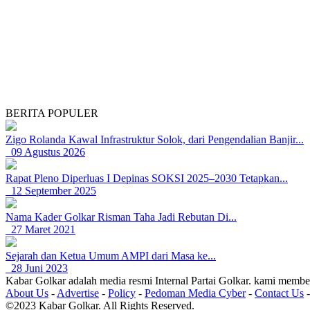
BERITA POPULER
Zigo Rolanda Kawal Infrastruktur Solok, dari Pengendalian Banjir...
09 Agustus 2026
Rapat Pleno Diperluas I Depinas SOKSI 2025–2030 Tetapkan...
12 September 2025
Nama Kader Golkar Risman Taha Jadi Rebutan Di...
27 Maret 2021
Sejarah dan Ketua Umum AMPI dari Masa ke...
28 Juni 2023
Kabar Golkar adalah media resmi Internal Partai Golkar. kami member
About Us
-
Advertise
-
Policy
-
Pedoman Media Cyber
-
Contact Us
©2023 Kabar Golkar. All Rights Reserved.