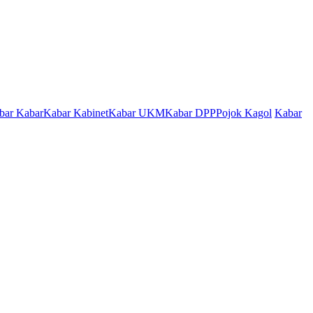
bar Kabar
Kabar Kabinet
Kabar UKM
Kabar DPP
Pojok Kagol
Kabar