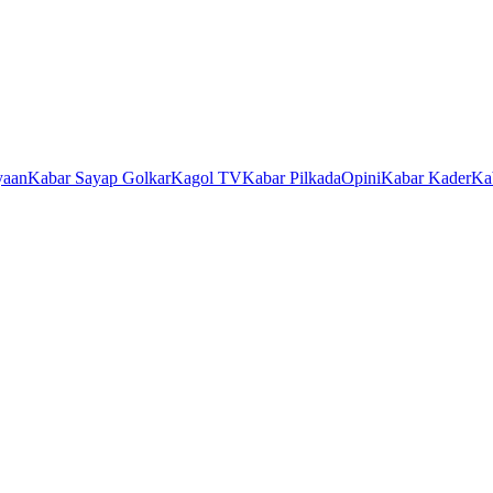
yaan
Kabar Sayap Golkar
Kagol TV
Kabar Pilkada
Opini
Kabar Kader
Ka