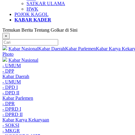
SATKAR ULAMA
HWK
POJOK KAGOL
KABAR KADER
Temukan Berita Tentang Golkar di Sini
×
Kabar Nasional
Kabar Daerah
Kabar Parlemen
Kabar Karya Kekar
Photo
Kabar Nasional
- UMUM
- DPP
Kabar Daerah
- UMUM
- DPD I
- DPD II
Kabar Parlemen
- DPR
- DPRD I
- DPRD II
Kabar Karya Kekaryaan
- SOKSI
- MKGR