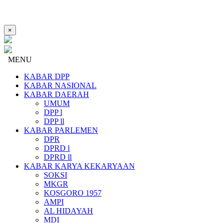
×
MENU
KABAR DPP
KABAR NASIONAL
KABAR DAERAH
UMUM
DPP l
DPP ll
KABAR PARLEMEN
DPR
DPRD l
DPRD ll
KABAR KARYA KEKARYAAN
SOKSI
MKGR
KOSGORO 1957
AMPI
AL HIDAYAH
MDI