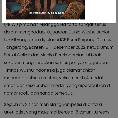
Kabar
Kabar
Timnas Wushu Indonesia sedang berlatih di GBK Arena, Senayan. (Foto: PB WI).
Pilkada
Pilkada
Kabargolkar.com -
Pengurus Besar Wushu Indonesia
Opini
Opini
(PB WI) pimpinan Airlangga Hartarto sangat serius
Kabar
Kabar
dalam menghadapi Kejuaraan Dunia Wushu Junior
Kader
Kader
ke-VIII yang akan digelar di ICE Bumi Serpong Damai,
Kabar
Kabar
Tangerang, Banten, 5-11 Desember 2022. Ketua Umum
Kabar
Kabar
Partai Golkar dan Menko Perekonomian ini tidak
Kabar
Kabar
sekadar mengharapkan sukses penyelenggaraan.
Kabinet
Kabinet
Timnas Wushu Indonesia juga diamanahkan
Kabar
Kabar
mencapai sukses prestasi, yakni meraih 4 medali
UKM
UKM
emas dari keseluruhan medali yang diperebutkan di
Kabar
Kabar
nomor taolu dan sanda tersebut.
DPP
DPP
Sejauh ini, 23 hari menjelang kompetisi di antara
Pojok
Pojok
Kagol
atlet-atlet yang maksimal berusia 18 tahun itu resmi
Kagol