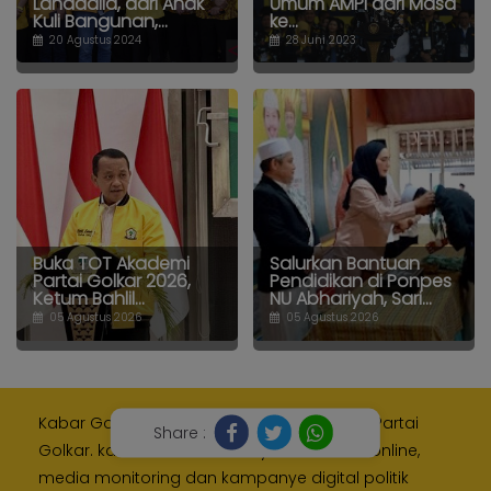
Lahadalia, dari Anak
Umum AMPI dari Masa
Kuli Bangunan,...
ke...
20 Agustus 2024
28 Juni 2023
Buka TOT Akademi
Salurkan Bantuan
Partai Golkar 2026,
Pendidikan di Ponpes
Ketum Bahlil...
NU Abhariyah, Sari...
05 Agustus 2026
05 Agustus 2026
Kabar Golkar adalah media resmi Internal Partai
Share :
Golkar. kami memberikan layanan media online,
media monitoring dan kampanye digital politik