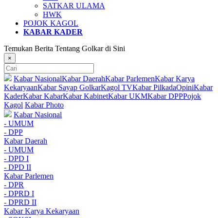
SATKAR ULAMA
HWK
POJOK KAGOL
KABAR KADER
Temukan Berita Tentang Golkar di Sini
×
Kabar Nasional
Kabar Daerah
Kabar Parlemen
Kabar Karya
Kekaryaan
Kabar Sayap Golkar
Kagol TV
Kabar Pilkada
Opini
Kabar
Kader
Kabar Kabar
Kabar Kabinet
Kabar UKM
Kabar DPP
Pojok
Kagol
Kabar Photo
Kabar Nasional
- UMUM
- DPP
Kabar Daerah
- UMUM
- DPD I
- DPD II
Kabar Parlemen
- DPR
- DPRD I
- DPRD II
Kabar Karya Kekaryaan