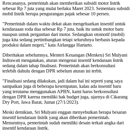
Rencananya, pemerintah akan memberikan subsidi motor listrik
sebesar Rp 7 juta yang mulai berlaku Maret 2023. Sementara subsidi
mobil listrik berupa pengurangan pajak sebesar 10 persen.
"Pemerintah dalam waktu dekat akan mengeluarkan insentif untuk
kendaraaan roda dua sebesar Rp 7 juta, baik itu untuk motor baru
maupun untuk pergantian dari motor. Sedangkan otomotif (mobil)
juga kita sedang pertimbangkan tetapi seluruhnya berbasis kepada
produksi dalam negeri," kata Airlangga Hartarto.
Diberitakan sebelumnya, Menteri Keuangan (Menkeu) Sri Mulyani
Indrawati mengatakan, aturan mengenai insentif kendaraan listrik
sedang dalam tahap finalisasi. Pemerintah akan berkonsultasi
terlebih dahulu dengan DPR sebelum aturan ini terbit.
"Finalisasi sedang dilakukan, jadi dalam hal ini seperti yang saya
sampaikan juga di beberapa kesempatan, kalau ada insentif baru
yang terutama menggunakan APBN, kami harus berkonsultasi
dengan DPR karena memiliki hak budget juga, ujarnya di Cikarang
Dry Port, Jawa Barat, Jumat (27/1/2023).
Meski demikian, Sri Mulyani enggan menyebutkan berapa besaran
insentif kendaraan listrik yang akan diberikan pemerintah.
Menurutnya, pemerintah sudah memiliki desain terkait angka dari
insentif kendaraan listrik.