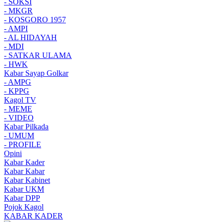
- SOKSI
- MKGR
- KOSGORO 1957
- AMPI
- AL HIDAYAH
- MDI
- SATKAR ULAMA
- HWK
Kabar Sayap Golkar
- AMPG
- KPPG
Kagol TV
- MEME
- VIDEO
Kabar Pilkada
- UMUM
- PROFILE
Opini
Kabar Kader
Kabar Kabar
Kabar Kabinet
Kabar UKM
Kabar DPP
Pojok Kagol
KABAR KADER