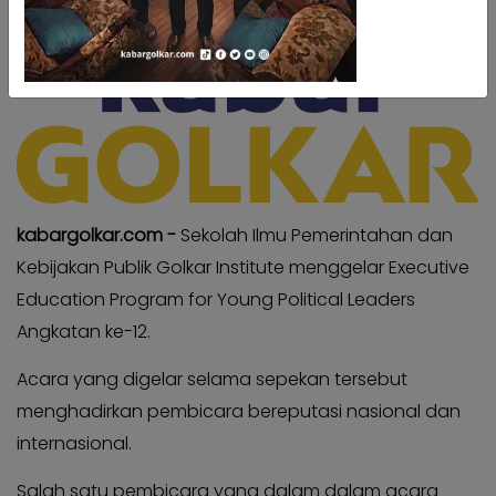
Kabar
Kabar
Pilkada
Pilkada
Opini
Opini
Kabar
Kabar
Kader
Kader
Kabar
Kabar
Kabar
Kabar
kabargolkar.com -
Sekolah Ilmu Pemerintahan dan
Kabar
Kabar
Kebijakan Publik Golkar Institute menggelar Executive
Kabinet
Kabinet
Education Program for Young Political Leaders
Kabar
Kabar
Angkatan ke-12.
UKM
UKM
Kabar
Acara yang digelar selama sepekan tersebut
Kabar
DPP
DPP
menghadirkan pembicara bereputasi nasional dan
Pojok
internasional.
Pojok
Kagol
Kagol
Salah satu pembicara yang dalam dalam acara