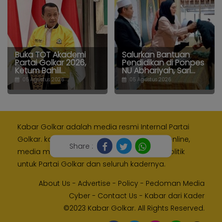
Buka TOT Akademi
Salurkan Bantuan
Partai Golkar 2026,
Pendidikan di Ponpes
Ketum Bahlil...
NU Abhariyah, Sari...
05 Agustus 2026
05 Agustus 2026
Kabar Golkar adalah media resmi Internal Partai
Golkar. kami memberikan layanan media online,
Share :
media monitoring dan kampanye digital politik
untuk Partai Golkar dan seluruh kadernya.
About Us
-
Advertise
-
Policy
-
Pedoman Media
Cyber
-
Contact Us
-
Kabar dari Kader
©2023 Kabar Golkar. All Rights Reserved.