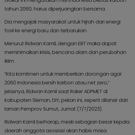
Golkar ini mengatakan misi Indonesia bebas karbon
KABAR
Kabar
tahun 2060, harus diperjuangkan bersama.
KADER
Photo
Dia mengajak masyarakat untuk hijrah dari energi
fosil ke energi baru dan terbarukan.
Menurut Ridwan Kamil, dengan EBT maka dapat
meminimalkan krisis, bencana alam dan perubahan
iklim.
“Kita komitmen untuk memberikan dorongan agar
2060 Indonesia bersih karbon atau net zero,”
jelasnya, Ridwan Kamil saat Raker ADPMET di
Kabupaten Sleman, DIY, pekan ini, seperti dilansir dari
laman Pemprov Sumut, Jumat (7/7/2023).
Ridwan Kamil berharap, meski sebagian besar kepala
daerah anggota asosiasi akan habis masa