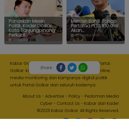
Panaskan Mesin
Menteri Bahlil: Tahap
Politik, Kader Golkar
Pertama PLTS 100 GW
Kota Tanjungpinang
Akan...
Perkuat...
05 Agustus 2026
07 Agustus 2026
Kabar Golkar adalah media resmi Internal Partai
Share :
Golkar. kami memberikan layanan media online,
media monitoring dan kampanye digital politik
untuk Partai Golkar dan seluruh kadernya.
About Us
-
Advertise
-
Policy
-
Pedoman Media
Cyber
-
Contact Us
-
Kabar dari Kader
©2023 Kabar Golkar. All Rights Reserved.