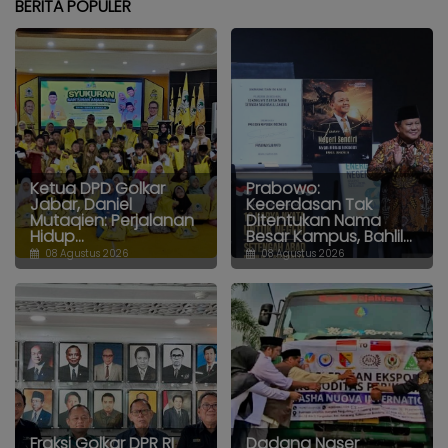
BERITA POPULER
Ketua DPD Golkar
Prabowo:
Jabar, Daniel
Kecerdasan Tak
Mutaqien: Perjalanan
Ditentukan Nama
Hidup...
Besar Kampus, Bahlil...
08 Agustus 2026
08 Agustus 2026
Fraksi Golkar DPR RI
Dadang Naser