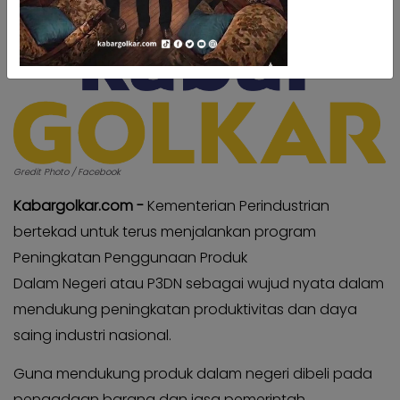
Kabar
Kabar
Pilkada
Pilkada
Opini
Opini
Kabar
Kabar
Kader
Kader
Kabar
Kabar
Kabar
Gredit Photo / Facebook
Kabar
Kabar
Kabar
Kabargolkar.com -
Kementerian Perindustrian
Kabinet
Kabinet
bertekad untuk terus menjalankan program
Kabar
Kabar
Peningkatan Penggunaan Produk
UKM
UKM
Dalam Negeri atau P3DN sebagai wujud nyata dalam
Kabar
Kabar
mendukung peningkatan produktivitas dan daya
DPP
DPP
saing industri nasional.
Pojok
Pojok
Guna mendukung produk dalam negeri dibeli pada
Kagol
Kagol
pengadaan barang dan jasa pemerintah,