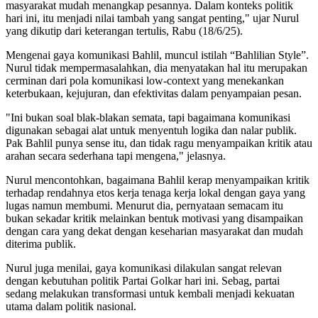
masyarakat mudah menangkap pesannya. Dalam konteks politik
hari ini, itu menjadi nilai tambah yang sangat penting," ujar Nurul
yang dikutip dari keterangan tertulis, Rabu (18/6/25).
Mengenai gaya komunikasi Bahlil, muncul istilah “Bahlilian Style”.
Nurul tidak mempermasalahkan, dia menyatakan hal itu merupakan
cerminan dari pola komunikasi low-context yang menekankan
keterbukaan, kejujuran, dan efektivitas dalam penyampaian pesan.
"Ini bukan soal blak-blakan semata, tapi bagaimana komunikasi
digunakan sebagai alat untuk menyentuh logika dan nalar publik.
Pak Bahlil punya sense itu, dan tidak ragu menyampaikan kritik atau
arahan secara sederhana tapi mengena," jelasnya.
Nurul mencontohkan, bagaimana Bahlil kerap menyampaikan kritik
terhadap rendahnya etos kerja tenaga kerja lokal dengan gaya yang
lugas namun membumi. Menurut dia, pernyataan semacam itu
bukan sekadar kritik melainkan bentuk motivasi yang disampaikan
dengan cara yang dekat dengan keseharian masyarakat dan mudah
diterima publik.
Nurul juga menilai, gaya komunikasi dilakulan sangat relevan
dengan kebutuhan politik Partai Golkar hari ini. Sebag, partai
sedang melakukan transformasi untuk kembali menjadi kekuatan
utama dalam politik nasional.