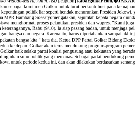
oko Widodo-Ma'ruf Amin. (ist)
[/caption]
kabargolkar.com,�
JAKAR
an sebagai komitmen Golkar untuk turut berkontribusi pada kemajuan 
i kepentingan politik liar seperti hendak menurunkan Presiden Jokowi,
tua MPR Bambang Soesatyomengatakan, sejumlah kepala negara diundan
hasiswa menghormati proses pelantikan presiden dan wapres. "Kami ju
m keterangannya, Rabu (9/10). Ia siap pasang badan, untuk menjaga pe
ntingan bangsa dan negara. Karena itu, harus dipertahankan sampai akh
esepakatan bangsa kita," kata dia. Ketua DPP Partai Golkar Bidang Eko
ua ke depan. Golkar akan terus mendukung program-program pemerint
olkar baik selaku partai koalisi pengusung atau kekuatan yang berad
inginkan suhu politik yang memanas. Sebagai partai pendukung pemerin
wi untuk periode kedua ini, dan akan dilakukan berdasarkan semangat p