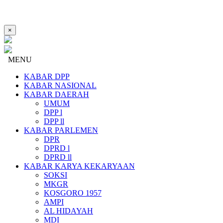
×
MENU
KABAR DPP
KABAR NASIONAL
KABAR DAERAH
UMUM
DPP l
DPP ll
KABAR PARLEMEN
DPR
DPRD l
DPRD ll
KABAR KARYA KEKARYAAN
SOKSI
MKGR
KOSGORO 1957
AMPI
AL HIDAYAH
MDI