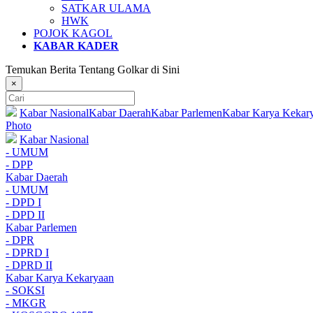
SATKAR ULAMA
HWK
POJOK KAGOL
KABAR KADER
Temukan Berita Tentang Golkar di Sini
×
Kabar Nasional
Kabar Daerah
Kabar Parlemen
Kabar Karya Kekar
Photo
Kabar Nasional
- UMUM
- DPP
Kabar Daerah
- UMUM
- DPD I
- DPD II
Kabar Parlemen
- DPR
- DPRD I
- DPRD II
Kabar Karya Kekaryaan
- SOKSI
- MKGR