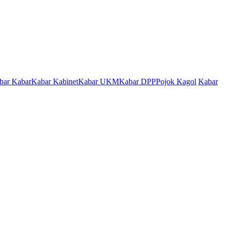
bar Kabar
Kabar Kabinet
Kabar UKM
Kabar DPP
Pojok Kagol
Kabar