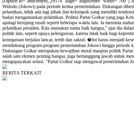
[caption id="attachment_29574" align="aligncenter" width="700"]
J
Widodo (Jokowi) pada periode kedua pemerintahan. Dukungan diberik
pelantikan, tidak ada lagi pihak dan kelompok yang memiliki tendens
badan mengamankan pelantikan. Politisi Partai Golkar yang juga Ke
apalagi berujung rusuh seperti beberapa waktu lalu. Ia meminta ma
pelantikan presiden. Kita utamakan nama baik bangsa," ujar dia dala
politik lain, seperti upaya pelengseran, karena tidak baik bagi kepe
kenegaraan berjalan lancar, tertib dan sakral. �Ini harus menjadi k
mendukung program-program pemerintahan Jokowi hingga periode ked
Dukungan Golkar merupakan kewajiban moral maupun politik Partai G
salah satu elemen penting bangsa, juga bertanggung jawab untuk mend
mengupayakan solusi. "Partai Golkar siap mengawal pemerintahan Joko
BERITA TERKAIT