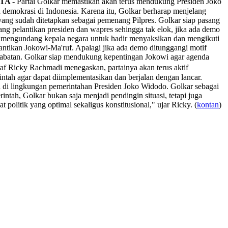
TA -
Partai Golkar memastikan akan terus mendukung Presiden Joko
demokrasi di Indonesia. Karena itu, Golkar berharap menjelang
 yang sudah ditetapkan sebagai pemenang Pilpres. Golkar siap pasang
g pelantikan presiden dan wapres sehingga tak elok, jika ada demo
ga mengundang kepala negara untuk hadir menyaksikan dan mengikuti
lantikan Jokowi-Ma'ruf. Apalagi jika ada demo ditunggangi motif
ir jabatan. Golkar siap mendukung kepentingan Jokowi agar agenda
kraf Ricky Rachmadi menegaskan, partainya akan terus aktif
ah agar dapat diimplementasikan dan berjalan dengan lancar.
a di lingkungan pemerintahan Presiden Joko Widodo. Golkar sebagai
tah, Golkar bukan saja menjadi pendingin situasi, tetapi juga
olitik yang optimal sekaligus konstitusional," ujar Ricky. (
kontan
)