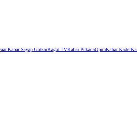
yaan
Kabar Sayap Golkar
Kagol TV
Kabar Pilkada
Opini
Kabar Kader
Ka