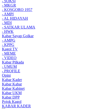
- SOKSI
- MKGR
- KOSGORO 1957
- AMPI
- AL HIDAYAH
- MDI
- SATKAR ULAMA
- HWK
Kabar Sayap Golkar
- AMPG
- KPPG
Kagol TV
- MEME
- VIDEO
Kabar Pilkada
- UMUM
- PROFILE
Opini
Kabar Kader
Kabar Kabar
Kabar Kabinet
Kabar UKM
Kabar DPP
Pojok Kagol
KABAR KADER