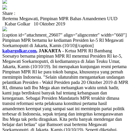
Share :
Bertemu Megawati, Pimpinan MPR Bahas Amandemen UUD
Kabar Golkar
10 Oktober 2019
[caption id="attachment_29607" align="aligncenter" width="660"]
Pimpinan MPR bertamu ke kediaman Presiden ke-5 RI Megawati
Soekarnoputri di Jakarta, Kamis (10/10)[/caption]
kabargolkar.com
, JAKARTA
- Ketua MPR RI Bambang
Soesatyo bersama pimpinan MPR RI menemui Presiden RI ke-5,
Megawati Soekarnoputri, di kediamannya di Jalan Teuku Umar,
Jakarta, Kamis (10/10/19). Ini merupakan kunjungan resmi pertama
Pimpinan MPR RI ke para tokoh bangsa, khususnya yang pernah
memimpin Indonesia. "Selain silaturahim mengantarkan undangan
pelantikan Presiden - Wakil Presiden pada 20 Oktober 2019 di MPR
RI, dimana tadi Ibu Mega akan meluangkan waktu untuk hadir,
kami juga berdiskusi banyak hal tentang kebangsaan dan
kenegaraan. Sebagai Presiden Mandataris MPR terakhir dimasa
transisi reformasi serta pelaksana konstitusi pertama hasil
amandemen keempat yang sampai saat ini memimpin partai politik
terbesar di Indonesia, sepak terjang dan integritas kenegarawanan
Ibu Mega tak perlu diragukan. Kita perlu banyak mendengar dan
belajar dari beliau" ujar Bamsoet usai bertemu Megawati
Soekarnoputri, di Jakarta, Kamis (10/10/19). Seperti diketahui,