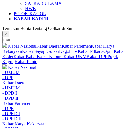
SATKAR ULAMA
HWK
POJOK KAGOL
KABAR KADER
Temukan Berita Tentang Golkar di Sini
×
Kabar Nasional
Kabar Daerah
Kabar Parlemen
Kabar Karya
Kekaryaan
Kabar Sayap Golkar
Kagol TV
Kabar Pilkada
Opini
Kabar
Kader
Kabar Kabar
Kabar Kabinet
Kabar UKM
Kabar DPP
Pojok
Kagol
Kabar Photo
Kabar Nasional
- UMUM
- DPP
Kabar Daerah
- UMUM
- DPD I
- DPD II
Kabar Parlemen
- DPR
- DPRD I
- DPRD II
Kabar Karya Kekaryaan