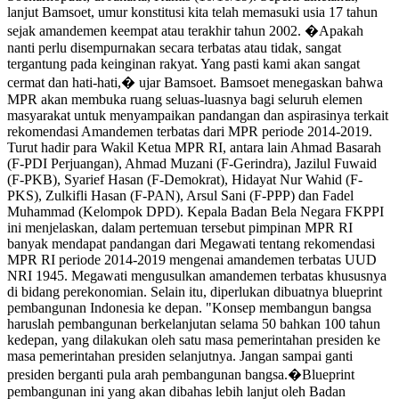
lanjut Bamsoet, umur konstitusi kita telah memasuki usia 17 tahun
sejak amandemen keempat atau terakhir tahun 2002. �Apakah
nanti perlu disempurnakan secara terbatas atau tidak, sangat
tergantung pada keinginan rakyat. Yang pasti kami akan sangat
cermat dan hati-hati,� ujar Bamsoet. Bamsoet menegaskan bahwa
MPR akan membuka ruang seluas-luasnya bagi seluruh elemen
masyarakat untuk menyampaikan pandangan dan aspirasinya terkait
rekomendasi Amandemen terbatas dari MPR periode 2014-2019.
Turut hadir para Wakil Ketua MPR RI, antara lain Ahmad Basarah
(F-PDI Perjuangan), Ahmad Muzani (F-Gerindra), Jazilul Fuwaid
(F-PKB), Syarief Hasan (F-Demokrat), Hidayat Nur Wahid (F-
PKS), Zulkifli Hasan (F-PAN), Arsul Sani (F-PPP) dan Fadel
Muhammad (Kelompok DPD). Kepala Badan Bela Negara FKPPI
ini menjelaskan, dalam pertemuan tersebut pimpinan MPR RI
banyak mendapat pandangan dari Megawati tentang rekomendasi
MPR RI periode 2014-2019 mengenai amandemen terbatas UUD
NRI 1945. Megawati mengusulkan amandemen terbatas khususnya
di bidang perekonomian. Selain itu, diperlukan dibuatnya blueprint
pembangunan Indonesia ke depan. "Konsep membangun bangsa
haruslah pembangunan berkelanjutan selama 50 bahkan 100 tahun
kedepan, yang dilakukan oleh satu masa pemerintahan presiden ke
masa pemerintahan presiden selanjutnya. Jangan sampai ganti
presiden berganti pula arah pembangunan bangsa.�Blueprint
pembangunan ini yang akan dibahas lebih lanjut oleh Badan