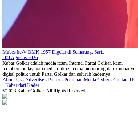
Mubes ke-V BMK 1957 Digelar di Semarang, Sari...
09 Agustus 2026
Kabar Golkar adalah media resmi Internal Partai Golkar. kami
memberikan layanan media online, media monitoring dan kampanye
digital politik untuk Partai Golkar dan seluruh kadernya.
About Us
-
Advertise
-
Policy
-
Pedoman Media Cyber
-
Contact Us
-
Kabar dari Kader
©2023 Kabar Golkar. All Rights Reserved.