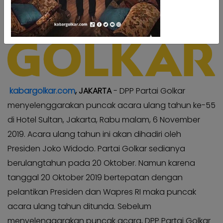
Kabar
Kabar
Pilkada
Pilkada
Opini
Opini
Kabar
Kabar
Kader
Kader
Kabar
Kabar
kabargolkar.com
, JAKARTA
- DPP Partai Golkar
Kabar
Kabar
menyelenggarakan puncak acara ulang tahun ke-55
Kabar
Kabar
di Hotel Sultan, Jakarta, Rabu malam, 6 November
Kabinet
Kabinet
2019. Acara ulang tahun ini akan dihadiri oleh
Kabar
Kabar
Presiden Joko Widodo. Partai Golkar sedianya
UKM
UKM
berulangtahun pada 20 Oktober. Namun karena
Kabar
Kabar
tanggal 20 Oktober 2019 bertepatan dengan
DPP
DPP
pelantikan Presiden dan Wapres RI maka puncak
Pojok
Pojok
acara ulang tahun ditunda. Sebelum
Kagol
Kagol
menyelenggarakan puncak acara, DPP Partai Golkar